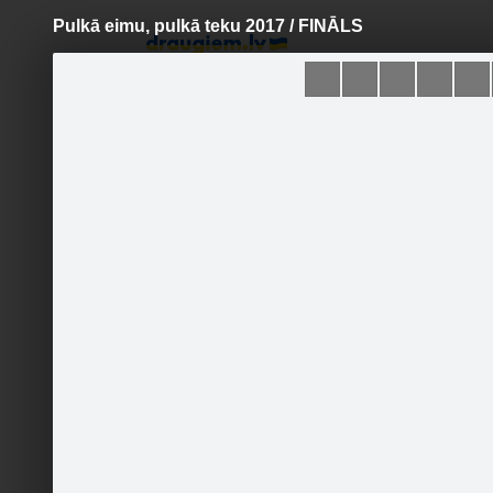
Pulkā eimu, pulkā teku 2017 / FINĀLS
Pāriet
uz
saturu
Šodien
Ziņas
Galerijas
S
Pulkā eimu, pulkā teku
Sekot
Sākumlapa
Galerija
Jaunumi
Kontakti
Pasākumi
Ieteikt