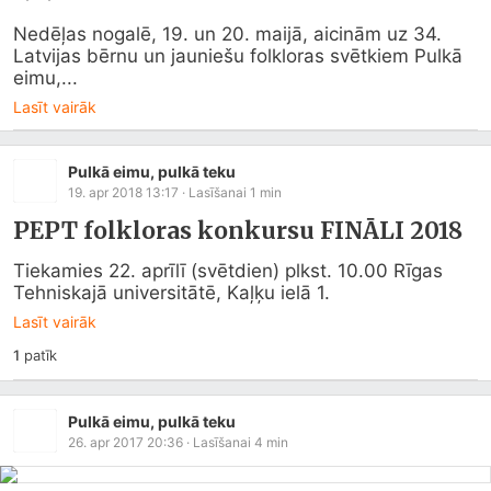
Nedēļas nogalē, 19. un 20. maijā, aicinām uz 34. 
Latvijas bērnu un jauniešu folkloras svētkiem Pulkā 
eimu,...
Lasīt vairāk
Pulkā eimu, pulkā teku
19. apr 2018 13:17
· Lasīšanai
1
min
PEPT folkloras konkursu FINĀLI 2018
Tiekamies 22. aprīlī (svētdien) plkst. 10.00 Rīgas 
Tehniskajā universitātē, Kaļķu ielā 1.
Lasīt vairāk
1
patīk
Pulkā eimu, pulkā teku
26. apr 2017 20:36
· Lasīšanai
4
min