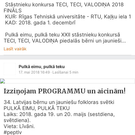
 Stāstnieku konkursa TECI, TECI, VALODIŅA 2018 
FINĀLS

 KUR: Rīgas Tehniskā universitāte - RTU, Kaļķu iela 1

 KAD: 2018. gada 1. decembrī

 Pulkā eimu, pulkā teku XXII stāstnieku konkursā 
TECI, TECI, VALODIŅA piedalās bērni un jaunieši...
Lasīt vairāk
Pulkā eimu, pulkā teku
17. mai 2018 16:49
· Lasīšanai
5
min
Izziņojam PROGRAMMU un aicinām!
34. Latvijas bērnu un jauniešu folkloras svētki

PULKĀ EIMU, PULKĀ TEKU

Laiks: 2018. gada 19. un 20. maijs (sestdiena, 
svētdiena).

Vieta: Līvāni.

#peptlv
