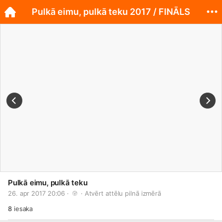
Pulkā eimu, pulkā teku 2017 / FINĀLS
Pulkā eimu, pulkā teku
26. apr 2017 20:06 · 
 · 
Atvērt attēlu pilnā izmērā
8
iesaka