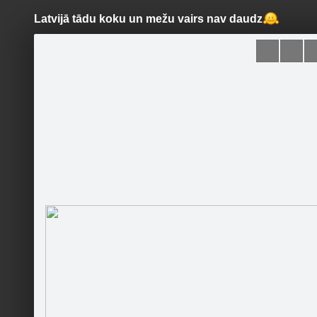
Latvijā tādu koku un mežu vairs nav daudz
Pāriet
uz
saturu
Šodien
Ziņas
Galerijas
S
Parki.lv
Oficiālā lapa
Sekot