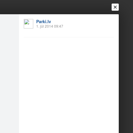
Parki.lv
1. jūl 2014 09:47
Ienākt
Reģistrēties
Vai ienāc ar
a
Draugi
Raksti
Vēstules
irs nav daudz