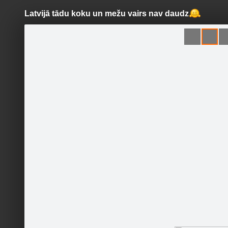
Latvijā tādu koku un mežu vairs nav daudz
Pāriet
uz
saturu
Šodien
Ziņas
Galerijas
S
Parki.lv
Oficiālā lapa
Sekot