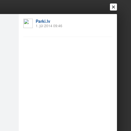
Parki.lv
1. jūl 2014 09:46
Ienākt
Reģistrēties
Vai ienāc ar
a
Draugi
Raksti
Vēstules
irs nav daudz