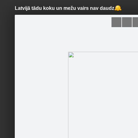
Latvijā tādu koku un mežu vairs nav daudz
Pāriet
uz
saturu
Šodien
Ziņas
Galerijas
S
Parki.lv
Oficiālā lapa
Sekot