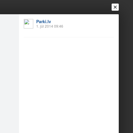
Parki.lv
1. jūl 2014 09:46
Ienākt
Reģistrēties
Vai ienāc ar
a
Draugi
Raksti
Vēstules
irs nav daudz