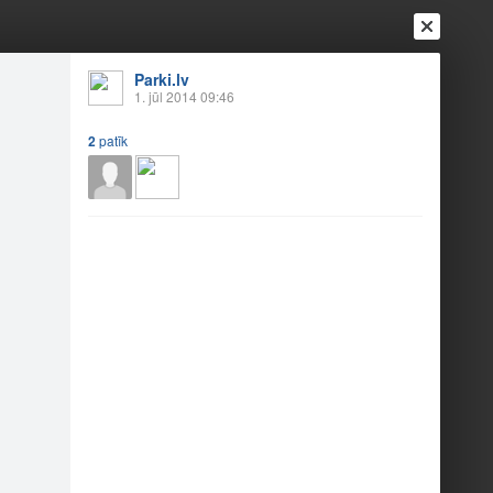
Parki.lv
1. jūl 2014 09:46
2
patīk
Ienākt
Reģistrēties
Vai ienāc ar
a
Draugi
Raksti
Vēstules
irs nav daudz