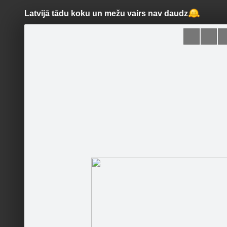
Latvijā tādu koku un mežu vairs nav daudz
Pāriet
uz
saturu
Šodien
Ziņas
Galerijas
S
Parki.lv
Oficiālā lapa
Sekot