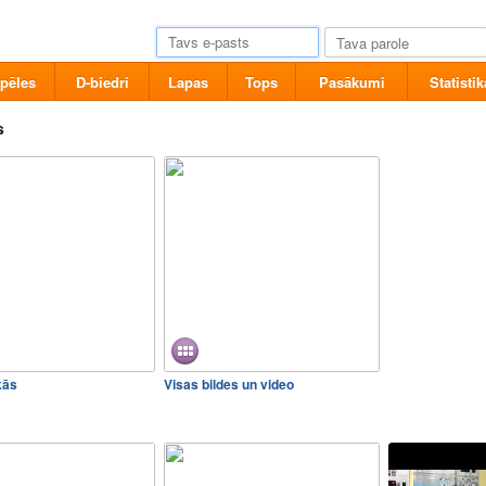
pēles
D-biedri
Lapas
Tops
Pasākumi
Statistik
s
kās
Visas bildes un video