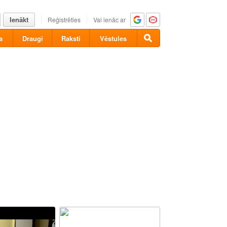
Ienākt
Reģistrēties
Vai ienāc ar
a
Draugi
Raksti
Vēstules