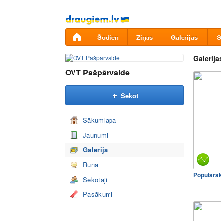
Pāriet
uz
saturu
Šodien
Ziņas
Galerijas
S
Galerija
OVT Pašpārvalde
Sekot
Sākumlapa
Jaunumi
Galerija
Runā
Populārā
Sekotāji
Pasākumi