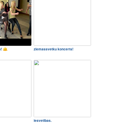
m!
ziemassvetku koncerts!
iesvetibas.