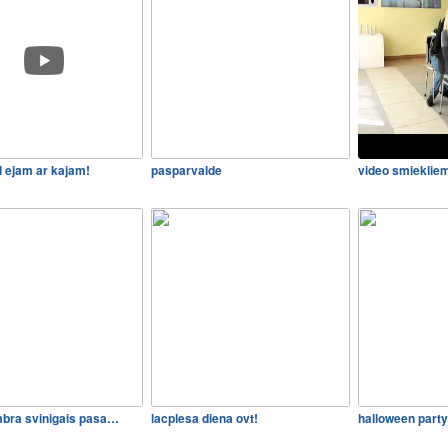
d ejam ar kajam!
pasparvalde
video smieklie
mbra svinigais pasa…
lacplesa diena ovt!
halloween party