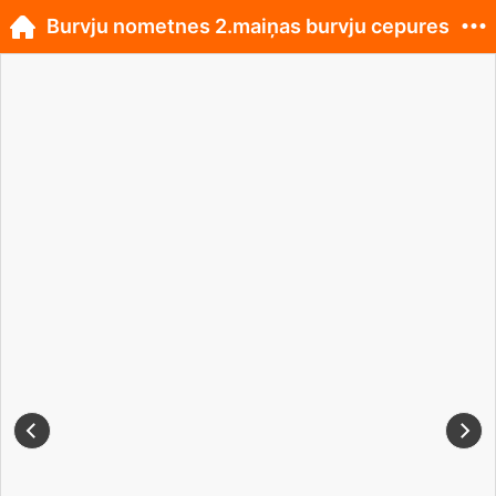
Burvju nometnes 2.maiņas burvju cepures