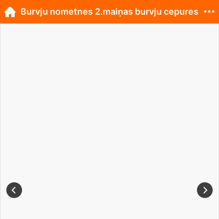
Burvju nometnes 2.maiņas burvju cepures