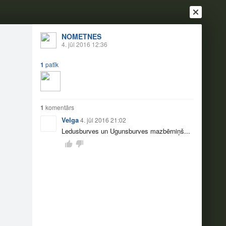
NOMETNES
4. jūl 2016 12:36
1
patīk
1
komentārs
Velga
4. jūl 2016 21:02
Ienākt
Reģistrēties
Vai ienāc ar
Ledusburves un Ugunsburves mazbērniņš...
a
Draugi
Raksti
Vēstules
urvju cepures