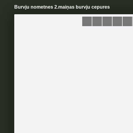
Burvju nometnes 2.maiņas burvju cepures
Pāriet
uz
saturu
Šodien
Ziņas
Galerijas
S
NOMETNES
Oficiālā lapa
Sekot