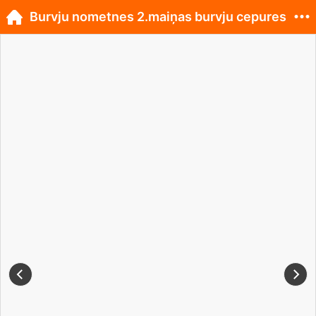
Burvju nometnes 2.maiņas burvju cepures