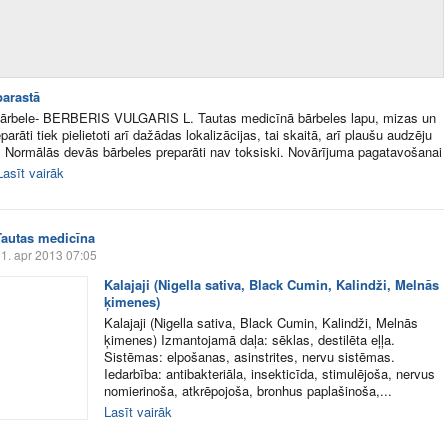
parastā
bārbele- BERBERIS VULGARIS L. Tautas medicīnā bārbeles lapu, mizas un
arāti tiek pielietoti arī dažādas lokalizācijas, tai skaitā, arī plaušu audzēju
 Normālās devās bārbeles preparāti nav toksiski. Novārījuma pagatavošanai
Lasīt vairāk
Tautas medicīna
1. apr 2013 07:05
Kalajaji (Nigella sativa, Black Cumin, Kalindži, Melnās
ķimenes)
Kalajaji (Nigella sativa, Black Cumin, Kalindži, Melnās
ķimenes) Izmantojamā daļa: sēklas, destilēta eļļa.
Sistēmas: elpošanas, asinstrites, nervu sistēmas.
Iedarbība: antibakteriāla, insekticīda, stimulējoša, nervus
nomierinoša, atkrēpojoša, bronhus paplašinoša,...
Lasīt vairāk