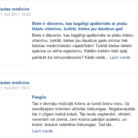
Tautas medicīna
1. nov 2011 19:23
Biete ir dārzenis, kas bagātīgi apdāvināts ar plašu
klāstu vitamīnu, turklāt, bietes jau daudzus gad
Biete ir dārzenis, kas bagātīgi apdāvināts ar plašu klāstu
vitamīnu, turklāt, bietes jau daudzus gadu simtus tiek
lietotas medicīniskām vajadzībām! Turklāt bietes lieliski
spēcina un attīra organismu. Kādām kaitēm tieši spēj
palīdzēt šis brīnumdārzenis? Kādā veidā...
Lasīt vairāk
Tautas medicīna
1. nov 2011 19:17
Paeglis
Tas ir divmāju mūžzaļš krūms ar tumši brūnu mizu. Uz
sievišķajiem krūmiem attīstās čiekurogas. Nogatavojušās
tās ir zilgani melnā krāsā. Tās ievāc septembrī, oktobrī,
novembrī vai ziemā, zem krūma paklājot audeklu, un
kratot, braukot nobirdina čiekurogas. Tad tās...
Lasīt vairāk