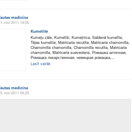
Tautas medicīna
1. nov 2011 19:05
Kumeliite
Kumeļu zāle, Kumelīši, Kumeļnīca, Saldenā kumelīte,
Tējas kumelīte, Matricaria recutita, Matricaria chamomilla,
Chamomilla chamomilla, Chamomilla recutita, Matricaria
chamomilla, Matricaria suaveolens, Ромашка аптечная,
Ромашка лекарственная, немецкая ромашка,...
Lasīt vairāk
Tautas medicīna
5. nov 2011 09:25