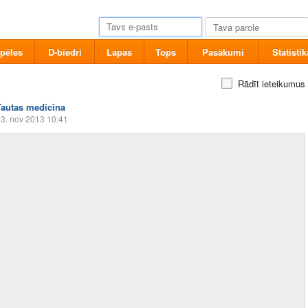
pēles
D-biedri
Lapas
Tops
Pasākumi
Statistik
Rādīt ieteikumus
Tautas medicīna
3. nov 2013 10:41