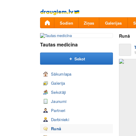
Pāriet
uz
saturu
Šodien
Ziņas
Galerijas
S
Runā
Tautas medicīna
1
Sekot
Sākumlapa
Galerija
Sekotāji
Jaunumi
Partneri
Darbinieki
Runā