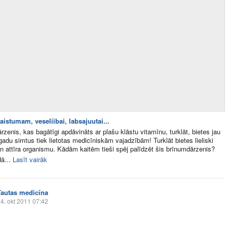
aistumam, veseliibai, labsajuutai...
ārzenis, kas bagātīgi apdāvināts ar plašu klāstu vitamīnu, turklāt, bietes jau
adu simtus tiek lietotas medicīniskām vajadzībām! Turklāt bietes lieliski
n attīra organismu. Kādām kaitēm tieši spēj palīdzēt šis brīnumdārzenis?
ā...
Lasīt vairāk
Tautas medicīna
4. okt 2011 07:42