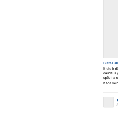
Bietes sk
Biete ir d
daudzus g
spēcina u
Kādā veid
2