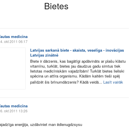
Bietes
Tautas medicīna
4. okt 2011 06:17
Latvijas sarkanā biete - skaista, veselīga - inovācijas
Latvijas zinātnē
Biete ir dārzenis, kas bagātīgi apdāvināts ar plašu klāstu
vitamīnu, turklāt, bietes jau daudzus gadu simtus tiek
lietotas medicīniskām vajadzībām! Turklāt bietes lieliski
spēcina un attīra organismu. Kādām kaitēm tieši spēj
palīdzēt šis brīnumdārzenis? Kādā veidā...
Lasīt vairāk
Tautas medicīna
6. okt 2011 13:26
jadzīga enerģija, uzdāviniet man ēdienugdzsysu