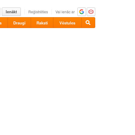
Ienākt
Reģistrēties
Vai ienāc ar
a
Draugi
Raksti
Vēstules