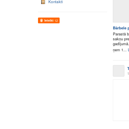
Kontakti
Ieteikt
12
Bārbele 
Parastā 
sakņu prep
gadījumā.
ņem 1...
1