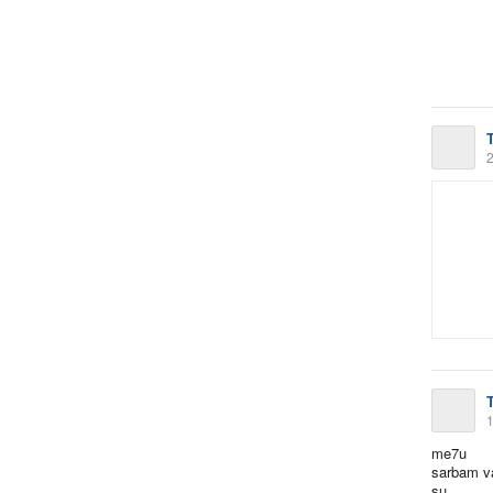
2
1
me7u
sarbam va
su