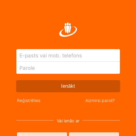
E-pasts vai mob. telefons
Parole
Ienākt
Reģistrēties
Aizmirsi paroli?
Vai ienāc ar