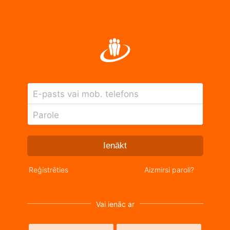
E-pasts vai mob. telefons
Parole
Ienākt
Reģistrēties
Aizmirsi paroli?
Vai ienāc ar