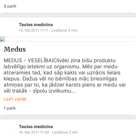
3
patīk
Tautas medicīna
16. feb 2011 11:11
· Lasīšanai
4
min
Medus
MEDUS - VESELĪBAICilvēki zina bišu produktu 
labvēlīgo ietekmi uz organismu. Mēs par medu 
atceramies tad, kad sāp kakls vai uznācis lielais 
klepus. Dažus vēl no bērnības māc briesmīgas 
atmiņas par to, ka jādzer karsts piens ar medu vai 
vēl trakāk - sīpolu izvilkumu...
Lasīt vairāk
1
patīk
Tautas medicīna
16. feb 2011 11:06
· Lasīšanai
2
min