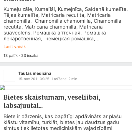
Kumeļu zāle, Kumelīši, Kumeļnīca, Saldenā kumelīte, 
Tējas kumelīte, Matricaria recutita, Matricaria 
chamomilla,  Chamomilla chamomilla, Chamomilla 
recutita, Matricaria chamomilla, Matricaria 
suaveolens, Ромашка аптечная, Ромашка 
лекарственная,  немецкая ромашка,...
Lasīt vairāk
13
patīk
·
23
iesaka
Tautas medicīna
15. nov 2011 09:25
· Lasīšanai
2
min
Bietes skaistumam, veseliibai,
labsajuutai...
Biete ir dārzenis, kas bagātīgi apdāvināts ar plašu 
klāstu vitamīnu, turklāt, bietes jau daudzus gadu 
simtus tiek lietotas medicīniskām vajadzībām! 