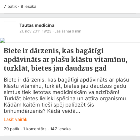
7
patīk
·
8
iesaka
Tautas medicīna
21. nov 2011 19:23
· Lasīšanai
9
min
Biete ir dārzenis, kas bagātīgi
apdāvināts ar plašu klāstu vitamīnu,
turklāt, bietes jau daudzus gad
Biete ir dārzenis, kas bagātīgi apdāvināts ar plašu 
klāstu vitamīnu, turklāt, bietes jau daudzus gadu 
simtus tiek lietotas medicīniskām vajadzībām! 
Turklāt bietes lieliski spēcina un attīra organismu. 
Kādām kaitēm tieši spēj palīdzēt šis 
brīnumdārzenis? Kādā veidā...
Lasīt vairāk
79
patīk
·
1
komentārs
·
147
iesaka