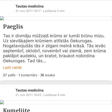
Tautas medicīna
21. nov 2011 19:17
· Lasīšanai
2
min
Paeglis
Tas ir divmāju mūžzaļš krūms ar tumši brūnu mizu. 
Uz sievišķajiem krūmiem attīstās čiekurogas. 
Nogatavojušās tās ir zilgani melnā krāsā. Tās ievāc 
septembrī, oktobrī, novembrī vai ziemā, zem krūma 
paklājot audeklu, un kratot, braukot nobirdina 
čiekurogas. Tad tās...
Lasīt vairāk
27
patīk
·
1
komentārs
·
38
iesaka
Tautas medicīna
21. nov 2011 19:05
· Lasīšanai
4
min
Kumeliite