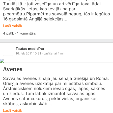
Turklāt tā ir ļoti veselīga un arī vērtīga tavai ādai. 
Svarīgākās lietas, kas tev jāzina par 
piparmētru.Piparmētras savvaļā neaug, tās ir iegūtas 
16.gadsimtā Anglijā selekcijas...
Lasīt vairāk
4
patīk
·
1
komentārs
Tautas medicīna
16. feb 2011 10:31
· Lasīšanai
4
min
Avenes
Savvaļas avenes zināja jau senajā Grieķijā un Romā. 
Grieķijā avenes uzskatīja par mīlestības simbolu. 
Ārstnieciskiem nolūkiem ievāc ogas, lapas, saknes 
un ziedus. Tam labāk izmantot savvaļas ogas. 
Avenes satur cukurus, pektīnvielas, organiskās 
skābes, askorbīnskābi,...
Lasīt vairāk