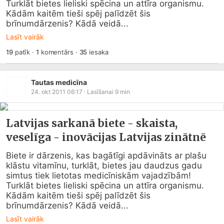
Turklāt bietes lieliski spēcina un attīra organismu. 
Kādām kaitēm tieši spēj palīdzēt šis 
brīnumdārzenis? Kādā veidā...
Lasīt vairāk
19
patīk
·
1
komentārs
·
35
iesaka
Tautas medicīna
24. okt 2011 06:17
· Lasīšanai
9
min
Latvijas sarkanā biete - skaista,
veselīga - inovācijas Latvijas zinātnē
Biete ir dārzenis, kas bagātīgi apdāvināts ar plašu 
klāstu vitamīnu, turklāt, bietes jau daudzus gadu 
simtus tiek lietotas medicīniskām vajadzībām! 
Turklāt bietes lieliski spēcina un attīra organismu. 
Kādām kaitēm tieši spēj palīdzēt šis 
brīnumdārzenis? Kādā veidā...
Lasīt vairāk