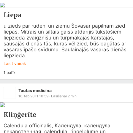
Liepa
u zieds par rudeni un ziemu Šovasar papilnam zied 
liepas. Mitrais un siltais gaiss atdarījis tūkstošiem 
liepzieda zvaigznīšu un turpmākajās karstajās, 
sausajās dienās tās, kuras vēl zied, būs bagātas ar 
vasaras īpašo svīdumu. Saulainajās vasaras dienās 
liepzieda...
Lasīt vairāk
1
patīk
Tautas medicīna
16. feb 2011 10:59
· Lasīšanai
2
min
Kliņģerīte
Calendula officinalis, Календула, календула 
лекарственная, calendula, ringelblume un 