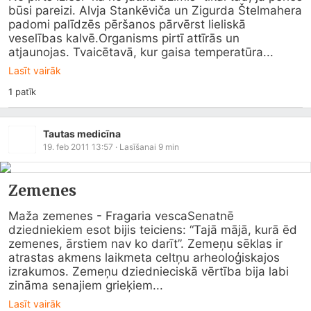
būsi pareizi. Alvja Stankēviča un Zigurda Štelmahera 
padomi palīdzēs pēršanos pārvērst lieliskā 
veselības kalvē.Organisms pirtī attīrās un 
atjaunojas. Tvaicētavā, kur gaisa temperatūra...
Lasīt vairāk
1
patīk
Tautas medicīna
19. feb 2011 13:57
· Lasīšanai
9
min
Zemenes
Maža zemenes - Fragaria vescaSenatnē 
dziedniekiem esot bijis teiciens: “Tajā mājā, kurā ēd 
zemenes, ārstiem nav ko darīt”. Zemeņu sēklas ir 
atrastas akmens laikmeta celtņu arheoloģiskajos 
izrakumos. Zemeņu dziednieciskā vērtība bija labi 
zināma senajiem grieķiem...
Lasīt vairāk