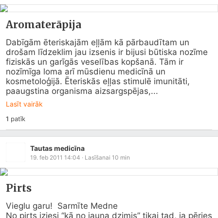
Aromaterāpija
Dabīgām ēteriskajām eļļām kā pārbaudītam un 
drošam līdzeklim jau izsenis ir bijusi būtiska nozīme 
fiziskās un garīgās veselības kopšanā. Tām ir 
nozīmīga loma arī mūsdienu medicīnā un 
kosmetoloģijā. Ēteriskās eļļas stimulē imunitāti, 
paaugstina organisma aizsargspējas,...
Lasīt vairāk
1
patīk
Tautas medicīna
19. feb 2011 14:04
· Lasīšanai
10
min
Pirts
Vieglu garu!  Sarmīte Medne

No pirts iziesi “kā no jauna dzimis” tikai tad, ja pēries 