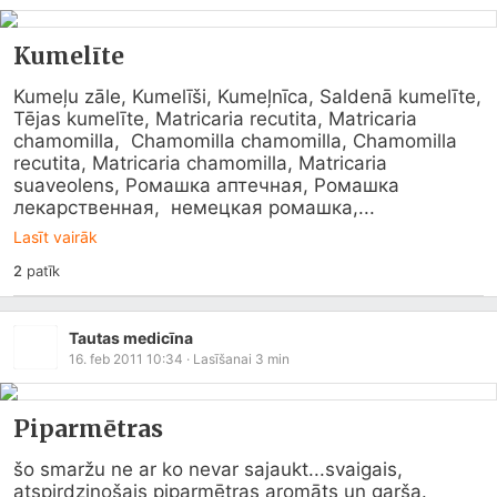
Kumelīte
Kumeļu zāle, Kumelīši, Kumeļnīca, Saldenā kumelīte, 
Tējas kumelīte, Matricaria recutita, Matricaria 
chamomilla,  Chamomilla chamomilla, Chamomilla 
recutita, Matricaria chamomilla, Matricaria 
suaveolens, Ромашка аптечная, Ромашка 
лекарственная,  немецкая ромашка,...
Lasīt vairāk
2
patīk
Tautas medicīna
16. feb 2011 10:34
· Lasīšanai
3
min
Piparmētras
šo smaržu ne ar ko nevar sajaukt...svaigais, 
atspirdzinošais piparmētras aromāts un garša. 