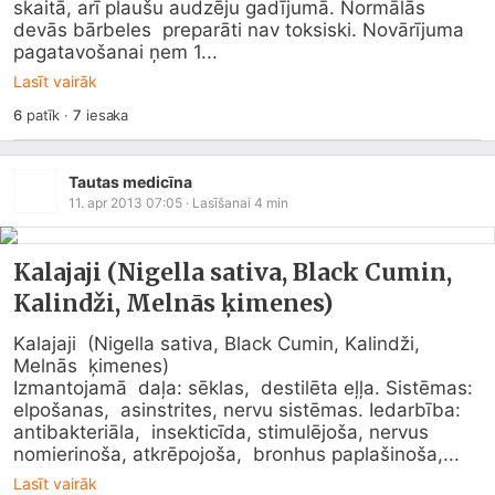
skaitā, arī plaušu audzēju gadījumā. Normālās 
devās bārbeles  preparāti nav toksiski. Novārījuma 
pagatavošanai ņem 1...
Lasīt vairāk
6
patīk
·
7
iesaka
Tautas medicīna
11. apr 2013 07:05
· Lasīšanai
4
min
Kalajaji (Nigella sativa, Black Cumin,
Kalindži, Melnās ķimenes)
Kalajaji  (Nigella sativa, Black Cumin, Kalindži, 
Melnās  ķimenes)

Izmantojamā  daļa: sēklas,  destilēta eļļa. Sistēmas: 
elpošanas,  asinstrites, nervu sistēmas. Iedarbība: 
antibakteriāla,  insekticīda, stimulējoša, nervus 
nomierinoša, atkrēpojoša,  bronhus paplašinoša,...
Lasīt vairāk