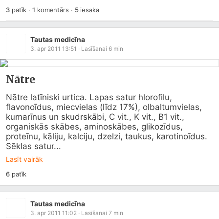
3
patīk
·
1
komentārs
·
5
iesaka
Tautas medicīna
3. apr 2011 13:51
· Lasīšanai
6
min
Nātre
Nātre latīniski urtica. Lapas satur hlorofilu, 
flavonoīdus, miecvielas (līdz 17%), olbaltumvielas, 
kumarīnus un skudrskābi, C vit., K vit., B1 vit., 
organiskās skābes, aminoskābes, glikozīdus, 
proteīnu, kāliju, kalciju, dzelzi, taukus, karotinoīdus. 
Sēklas satur...
Lasīt vairāk
6
patīk
Tautas medicīna
3. apr 2011 11:02
· Lasīšanai
7
min