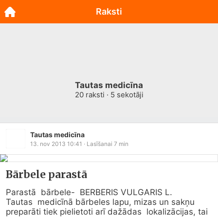
Raksti
Tautas medicīna
20
raksti ·
5
sekotāji
Tautas medicīna
13. nov 2013 10:41
· Lasīšanai
7
min
Bārbele parastā
Parastā  bārbele-  BERBERIS VULGARIS L.

Tautas  medicīnā bārbeles lapu, mizas un sakņu 
preparāti tiek pielietoti arī dažādas  lokalizācijas, tai 