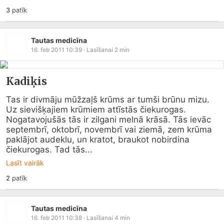
3
patīk
Tautas medicīna
16. feb 2011 10:39
· Lasīšanai
2
min
Kadiķis
Tas ir divmāju mūžzaļš krūms ar tumši brūnu mizu. 
Uz sievišķajiem krūmiem attīstās čiekurogas. 
Nogatavojušās tās ir zilgani melnā krāsā. Tās ievāc 
septembrī, oktobrī, novembrī vai ziemā, zem krūma 
paklājot audeklu, un kratot, braukot nobirdina 
čiekurogas. Tad tās...
Lasīt vairāk
2
patīk
Tautas medicīna
16. feb 2011 10:38
· Lasīšanai
4
min