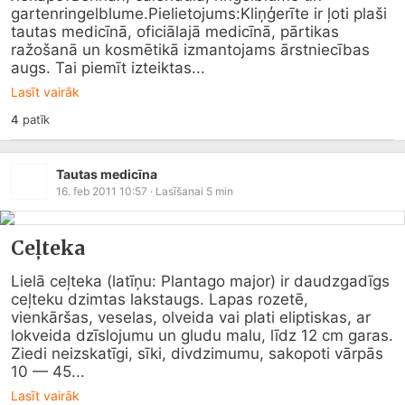
gartenringelblume.Pielietojums:Kliņģerīte ir ļoti plaši 
tautas medicīnā, oficiālajā medicīnā, pārtikas 
ražošanā un kosmētikā izmantojams ārstniecības 
augs. Tai piemīt izteiktas...
Lasīt vairāk
4
patīk
Tautas medicīna
16. feb 2011 10:57
· Lasīšanai
5
min
Ceļteka
Lielā ceļteka (latīņu: Plantago major) ir daudzgadīgs 
ceļteku dzimtas lakstaugs. Lapas rozetē, 
vienkāršas, veselas, olveida vai plati eliptiskas, ar 
lokveida dzīslojumu un gludu malu, līdz 12 cm garas. 
Ziedi neizskatīgi, sīki, divdzimumu, sakopoti vārpās 
10 — 45...
Lasīt vairāk