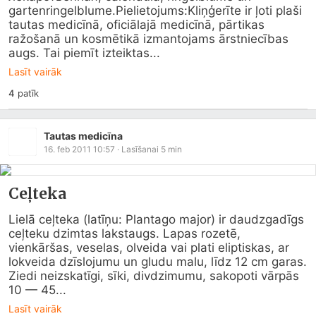
gartenringelblume.Pielietojums:Kliņģerīte ir ļoti plaši 
tautas medicīnā, oficiālajā medicīnā, pārtikas 
ražošanā un kosmētikā izmantojams ārstniecības 
augs. Tai piemīt izteiktas...
Lasīt vairāk
4
patīk
Tautas medicīna
16. feb 2011 10:57
· Lasīšanai
5
min
Ceļteka
Lielā ceļteka (latīņu: Plantago major) ir daudzgadīgs 
ceļteku dzimtas lakstaugs. Lapas rozetē, 
vienkāršas, veselas, olveida vai plati eliptiskas, ar 
lokveida dzīslojumu un gludu malu, līdz 12 cm garas. 
Ziedi neizskatīgi, sīki, divdzimumu, sakopoti vārpās 
10 — 45...
Lasīt vairāk