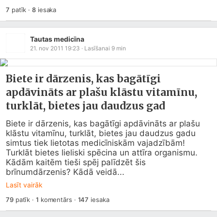
7
patīk
·
8
iesaka
Tautas medicīna
21. nov 2011 19:23
· Lasīšanai
9
min
Biete ir dārzenis, kas bagātīgi
apdāvināts ar plašu klāstu vitamīnu,
turklāt, bietes jau daudzus gad
Biete ir dārzenis, kas bagātīgi apdāvināts ar plašu 
klāstu vitamīnu, turklāt, bietes jau daudzus gadu 
simtus tiek lietotas medicīniskām vajadzībām! 
Turklāt bietes lieliski spēcina un attīra organismu. 
Kādām kaitēm tieši spēj palīdzēt šis 
brīnumdārzenis? Kādā veidā...
Lasīt vairāk
79
patīk
·
1
komentārs
·
147
iesaka