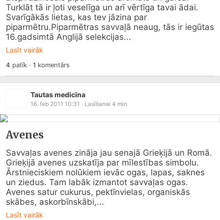
Turklāt tā ir ļoti veselīga un arī vērtīga tavai ādai. 
Svarīgākās lietas, kas tev jāzina par 
piparmētru.Piparmētras savvaļā neaug, tās ir iegūtas 
16.gadsimtā Anglijā selekcijas...
Lasīt vairāk
4
patīk
·
1
komentārs
Tautas medicīna
16. feb 2011 10:31
· Lasīšanai
4
min
Avenes
Savvaļas avenes zināja jau senajā Grieķijā un Romā. 
Grieķijā avenes uzskatīja par mīlestības simbolu. 
Ārstnieciskiem nolūkiem ievāc ogas, lapas, saknes 
un ziedus. Tam labāk izmantot savvaļas ogas. 
Avenes satur cukurus, pektīnvielas, organiskās 
skābes, askorbīnskābi,...
Lasīt vairāk