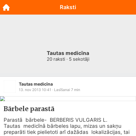
Raksti
Tautas medicīna
20
raksti ·
5
sekotāji
Tautas medicīna
13. nov 2013 10:41
· Lasīšanai
7
min
Bārbele parastā
Parastā  bārbele-  BERBERIS VULGARIS L.

Tautas  medicīnā bārbeles lapu, mizas un sakņu 
preparāti tiek pielietoti arī dažādas  lokalizācijas, tai 