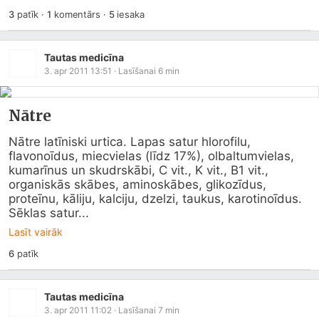
3
patīk
·
1
komentārs
·
5
iesaka
Tautas medicīna
3. apr 2011 13:51
· Lasīšanai
6
min
Nātre
Nātre latīniski urtica. Lapas satur hlorofilu, 
flavonoīdus, miecvielas (līdz 17%), olbaltumvielas, 
kumarīnus un skudrskābi, C vit., K vit., B1 vit., 
organiskās skābes, aminoskābes, glikozīdus, 
proteīnu, kāliju, kalciju, dzelzi, taukus, karotinoīdus. 
Sēklas satur...
Lasīt vairāk
6
patīk
Tautas medicīna
3. apr 2011 11:02
· Lasīšanai
7
min