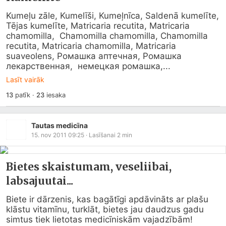
Kumeļu zāle, Kumelīši, Kumeļnīca, Saldenā kumelīte, 
Tējas kumelīte, Matricaria recutita, Matricaria 
chamomilla,  Chamomilla chamomilla, Chamomilla 
recutita, Matricaria chamomilla, Matricaria 
suaveolens, Ромашка аптечная, Ромашка 
лекарственная,  немецкая ромашка,...
Lasīt vairāk
13
patīk
·
23
iesaka
Tautas medicīna
15. nov 2011 09:25
· Lasīšanai
2
min
Bietes skaistumam, veseliibai,
labsajuutai...
Biete ir dārzenis, kas bagātīgi apdāvināts ar plašu 
klāstu vitamīnu, turklāt, bietes jau daudzus gadu 
simtus tiek lietotas medicīniskām vajadzībām! 