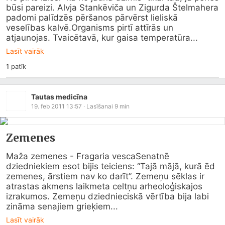
būsi pareizi. Alvja Stankēviča un Zigurda Štelmahera 
padomi palīdzēs pēršanos pārvērst lieliskā 
veselības kalvē.Organisms pirtī attīrās un 
atjaunojas. Tvaicētavā, kur gaisa temperatūra...
Lasīt vairāk
1
patīk
Tautas medicīna
19. feb 2011 13:57
· Lasīšanai
9
min
Zemenes
Maža zemenes - Fragaria vescaSenatnē 
dziedniekiem esot bijis teiciens: “Tajā mājā, kurā ēd 
zemenes, ārstiem nav ko darīt”. Zemeņu sēklas ir 
atrastas akmens laikmeta celtņu arheoloģiskajos 
izrakumos. Zemeņu dziednieciskā vērtība bija labi 
zināma senajiem grieķiem...
Lasīt vairāk