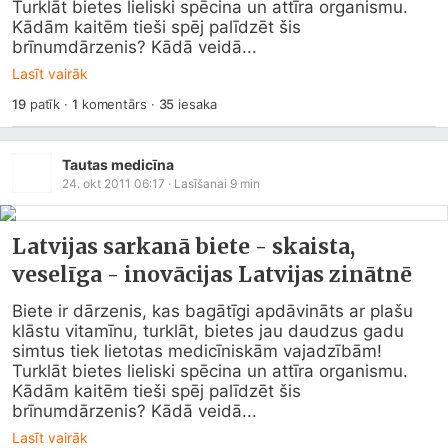
Turklāt bietes lieliski spēcina un attīra organismu. 
Kādām kaitēm tieši spēj palīdzēt šis 
brīnumdārzenis? Kādā veidā...
Lasīt vairāk
19
patīk
·
1
komentārs
·
35
iesaka
Tautas medicīna
24. okt 2011 06:17
· Lasīšanai
9
min
Latvijas sarkanā biete - skaista,
veselīga - inovācijas Latvijas zinātnē
Biete ir dārzenis, kas bagātīgi apdāvināts ar plašu 
klāstu vitamīnu, turklāt, bietes jau daudzus gadu 
simtus tiek lietotas medicīniskām vajadzībām! 
Turklāt bietes lieliski spēcina un attīra organismu. 
Kādām kaitēm tieši spēj palīdzēt šis 
brīnumdārzenis? Kādā veidā...
Lasīt vairāk