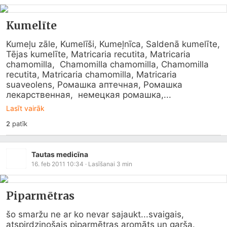
Kumelīte
Kumeļu zāle, Kumelīši, Kumeļnīca, Saldenā kumelīte, 
Tējas kumelīte, Matricaria recutita, Matricaria 
chamomilla,  Chamomilla chamomilla, Chamomilla 
recutita, Matricaria chamomilla, Matricaria 
suaveolens, Ромашка аптечная, Ромашка 
лекарственная,  немецкая ромашка,...
Lasīt vairāk
2
patīk
Tautas medicīna
16. feb 2011 10:34
· Lasīšanai
3
min
Piparmētras
šo smaržu ne ar ko nevar sajaukt...svaigais, 
atspirdzinošais piparmētras aromāts un garša. 