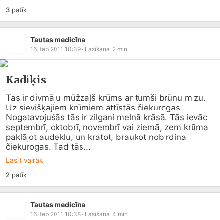
3
patīk
Tautas medicīna
16. feb 2011 10:39
· Lasīšanai
2
min
Kadiķis
Tas ir divmāju mūžzaļš krūms ar tumši brūnu mizu. 
Uz sievišķajiem krūmiem attīstās čiekurogas. 
Nogatavojušās tās ir zilgani melnā krāsā. Tās ievāc 
septembrī, oktobrī, novembrī vai ziemā, zem krūma 
paklājot audeklu, un kratot, braukot nobirdina 
čiekurogas. Tad tās...
Lasīt vairāk
2
patīk
Tautas medicīna
16. feb 2011 10:38
· Lasīšanai
4
min