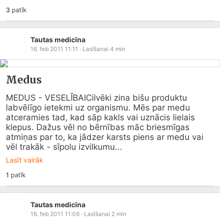
3
patīk
Tautas medicīna
16. feb 2011 11:11
· Lasīšanai
4
min
Medus
MEDUS - VESELĪBAICilvēki zina bišu produktu 
labvēlīgo ietekmi uz organismu. Mēs par medu 
atceramies tad, kad sāp kakls vai uznācis lielais 
klepus. Dažus vēl no bērnības māc briesmīgas 
atmiņas par to, ka jādzer karsts piens ar medu vai 
vēl trakāk - sīpolu izvilkumu...
Lasīt vairāk
1
patīk
Tautas medicīna
16. feb 2011 11:06
· Lasīšanai
2
min