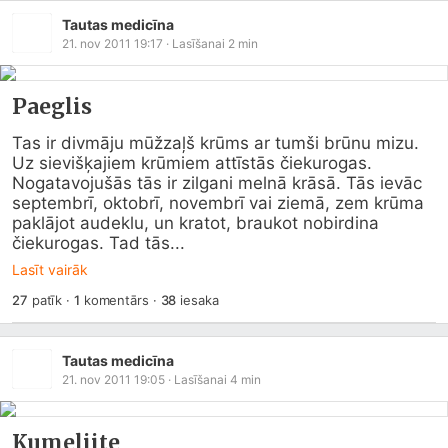
Tautas medicīna
21. nov 2011 19:17
· Lasīšanai
2
min
Paeglis
Tas ir divmāju mūžzaļš krūms ar tumši brūnu mizu. 
Uz sievišķajiem krūmiem attīstās čiekurogas. 
Nogatavojušās tās ir zilgani melnā krāsā. Tās ievāc 
septembrī, oktobrī, novembrī vai ziemā, zem krūma 
paklājot audeklu, un kratot, braukot nobirdina 
čiekurogas. Tad tās...
Lasīt vairāk
27
patīk
·
1
komentārs
·
38
iesaka
Tautas medicīna
21. nov 2011 19:05
· Lasīšanai
4
min
Kumeliite