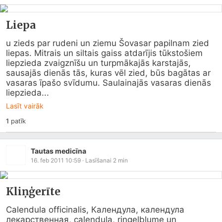
Liepa
u zieds par rudeni un ziemu Šovasar papilnam zied 
liepas. Mitrais un siltais gaiss atdarījis tūkstošiem 
liepzieda zvaigznīšu un turpmākajās karstajās, 
sausajās dienās tās, kuras vēl zied, būs bagātas ar 
vasaras īpašo svīdumu. Saulainajās vasaras dienās 
liepzieda...
Lasīt vairāk
1
patīk
Tautas medicīna
16. feb 2011 10:59
· Lasīšanai
2
min
Kliņģerīte
Calendula officinalis, Календула, календула 
лекарственная, calendula, ringelblume un 