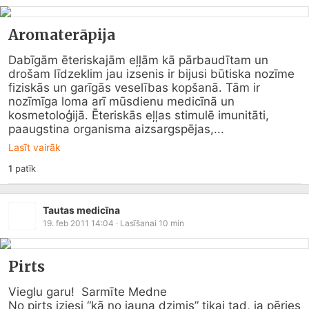
Aromaterāpija
Dabīgām ēteriskajām eļļām kā pārbaudītam un 
drošam līdzeklim jau izsenis ir bijusi būtiska nozīme 
fiziskās un garīgās veselības kopšanā. Tām ir 
nozīmīga loma arī mūsdienu medicīnā un 
kosmetoloģijā. Ēteriskās eļļas stimulē imunitāti, 
paaugstina organisma aizsargspējas,...
Lasīt vairāk
1
patīk
Tautas medicīna
19. feb 2011 14:04
· Lasīšanai
10
min
Pirts
Vieglu garu!  Sarmīte Medne

No pirts iziesi “kā no jauna dzimis” tikai tad, ja pēries 