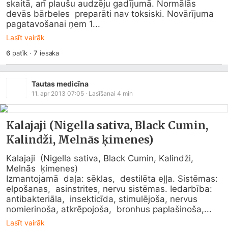
skaitā, arī plaušu audzēju gadījumā. Normālās 
devās bārbeles  preparāti nav toksiski. Novārījuma 
pagatavošanai ņem 1...
Lasīt vairāk
6
patīk
·
7
iesaka
Tautas medicīna
11. apr 2013 07:05
· Lasīšanai
4
min
Kalajaji (Nigella sativa, Black Cumin,
Kalindži, Melnās ķimenes)
Kalajaji  (Nigella sativa, Black Cumin, Kalindži, 
Melnās  ķimenes)

Izmantojamā  daļa: sēklas,  destilēta eļļa. Sistēmas: 
elpošanas,  asinstrites, nervu sistēmas. Iedarbība: 
antibakteriāla,  insekticīda, stimulējoša, nervus 
nomierinoša, atkrēpojoša,  bronhus paplašinoša,...
Lasīt vairāk