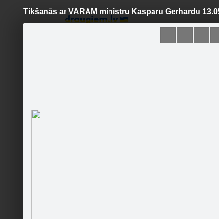
Tikšanās ar VARAM ministru Kasparu Gerhardu 13.0
Pāriet
uz
saturu
Šodien
Ziņas
Galerijas
S
NA Ventspils nodaļa
Sekot
Sākumlapa
Galerija
Jaunumi
Kontakti
Tikšanā
Ieteikt
4