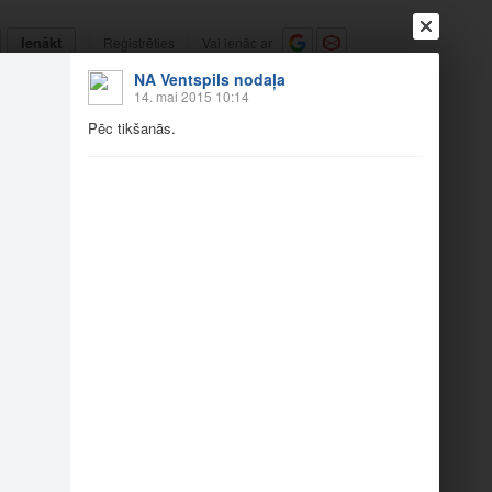
Ienākt
Reģistrēties
Vai ienāc ar
NA Ventspils nodaļa
a
Draugi
Raksti
Vēstules
14. mai 2015 10:14
Pēc tikšanās.
aru Gerhardu 13.05.
āris M…
Bruno Jurševics, Int…