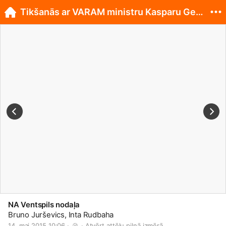
Tikšanās ar VARAM ministru Kasparu Gerhardu 13.05.
NA Ventspils nodaļa
Bruno Jurševics, Inta Rudbaha
14. mai 2015 10:06 · 
 · 
Atvērt attēlu pilnā izmērā