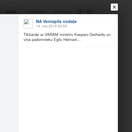
Ienākt
Reģistrēties
Vai ienāc ar
NA Ventspils nodaļa
a
Draugi
Raksti
Vēstules
14. mai 2015 09:59
Tikšanās ar VARAM ministru Kasparu Gerhardu un
viņa padomnieku Egilu Helmani...
aru Gerhardu 13.05.
āris M…
Bruno Jurševics, Int…