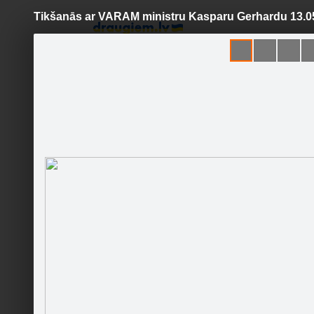
Tikšanās ar VARAM ministru Kasparu Gerhardu 13.0
Pāriet
uz
saturu
Šodien
Ziņas
Galerijas
S
NA Ventspils nodaļa
Sekot
Sākumlapa
Galerija
Jaunumi
Kontakti
Tikšanā
Ieteikt
4