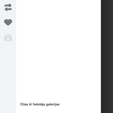
mzāle,…
...un (foto autors)…
3
Iesaka
2
Citas šī lietotāja galerijas