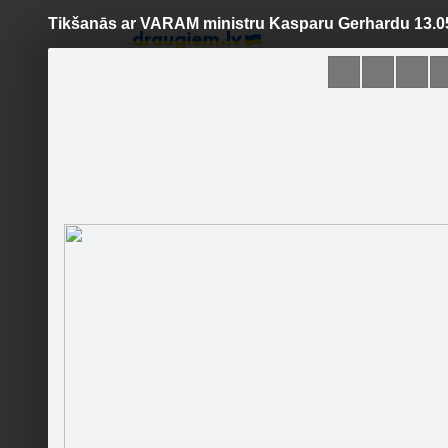
Tikšanās ar VARAM ministru Kasparu Gerhardu 13.0
Pāriet
uz
saturu
Šodien
Ziņas
Galerijas
S
NA Ventspils nodaļa
Sekot
Sākumlapa
Galerija
Jaunumi
Kontakti
Tikšanā
Ieteikt
4