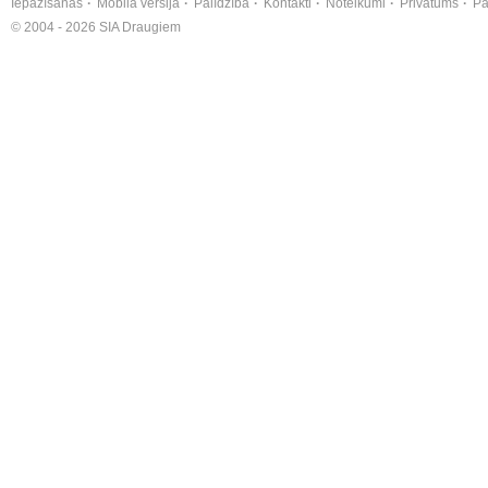
Iepazīšanās
Mobilā versija
Palīdzība
Kontakti
Noteikumi
Privātums
Pa
© 2004 - 2026 SIA Draugiem