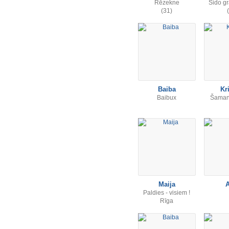
Rēzekne
Sido gra
(31)
Baiba
Kr
Baibux
Šaman
Maija
Paldies - visiem !
Rīga