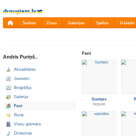
Pāriet
uz
saturu
Šodien
Ziņas
Galerijas
Spēles
D-biedri
Fani
Andris Puriņš..
Aktualitātes
Jaunumi
Biogrāfija
Galerija
Guntars
Aizpute
Fani
Runā
Viesu grāmata
Dziesmas