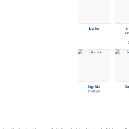
Baiba
m
Ma
Zigrīda
Da
šiverīgā