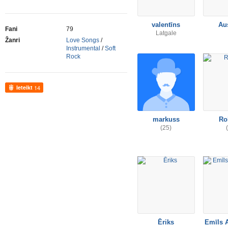
valentīns
Au
Fani
79
Latgale
Žanri
Love Songs
/
Instrumental
/
Soft
Rock
Ieteikt
14
markuss
Ro
(25)
Ēriks
Emīls 