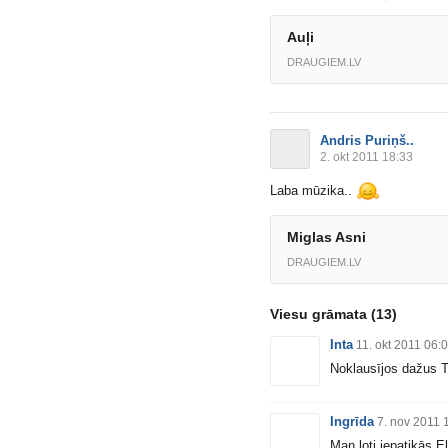
Auļi
DRAUGIEM.LV
Andris Puriņš..
2. okt 2011 18:33
Laba mūzika..
Miglas Asni
DRAUGIEM.LV
Viesu grāmata
(13)
Inta
11. okt 2011 06:
Noklausījos dažus T
Ingrīda
7. nov 2011 
Man ļoti iepatikās 