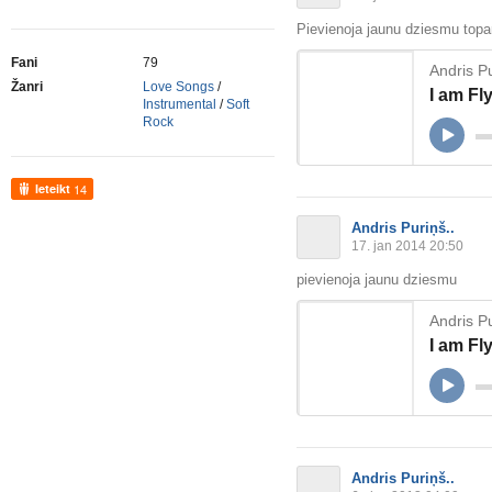
Pievienoja jaunu dziesmu top
Fani
79
Andris Pu
Žanri
Love Songs
/
I am Fl
Instrumental
/
Soft
Rock
Ieteikt
14
Andris Puriņš..
17. jan 2014 20:50
pievienoja jaunu dziesmu
Andris Pu
I am Fl
Andris Puriņš..