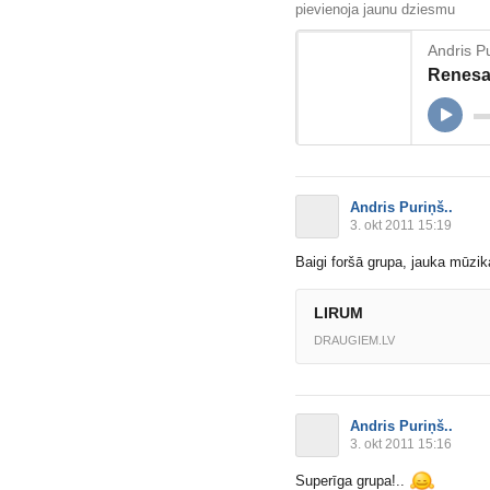
pievienoja jaunu dziesmu
Andris Pu
Renesan
Andris Puriņš..
3. okt 2011 15:19
Baigi foršā grupa, jauka mūzik
LIRUM
DRAUGIEM.LV
Andris Puriņš..
3. okt 2011 15:16
Superīga grupa!..