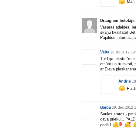
Man p
Draugiem lietotājs
Vasaras atlaides! Ie
skaņu kvalitāte! Bet
Papildus informācij
Velta
18. jūl 2012 09
Tur bija teksts "mekl
atsūta un tu raksti, 
ar Dieva pieskārienu
Andris
18
Paldi
Baiba
29. dec 2012 
Saules staros - patī
dāvā prieku... PALD
gadā !