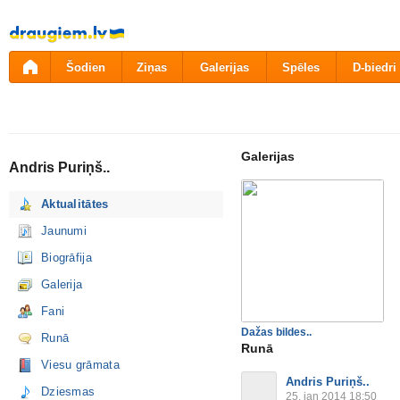
Pāriet
uz
saturu
Šodien
Ziņas
Galerijas
Spēles
D-biedri
Galerijas
Andris Puriņš..
Aktualitātes
Jaunumi
Biogrāfija
Galerija
Fani
Dažas bildes..
Runā
Runā
Viesu grāmata
Andris Puriņš..
Dziesmas
25. jan 2014 18:50