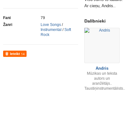
Ar cieņu, Andris..
Fani
79
Dalībnieki
Žanri
Love Songs
/
Instrumental
/
Soft
Rock
Ieteikt
14
Andris
Mūzikas un teksta
autors un
aranžētājs..
Taustiņinstrumentālists..