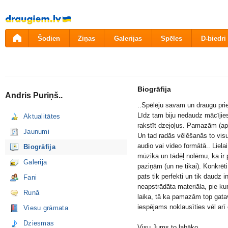
Pāriet
uz
saturu
Šodien
Ziņas
Galerijas
Spēles
D-biedri
Biogrāfija
Andris Puriņš..
..Spēlēju savam un draugu pr
Līdz tam biju nedaudz mācījie
Aktualitātes
rakstīt dzejoļus. Pamazām (ap
Jaunumi
Un tad radās vēlēšanās to visu 
audio vai video formātā.. Liela
Biogrāfija
mūzika un tādēļ nolēmu, ka ir p
Galerija
paziņām (un ne tikai). Konkrēti
pats tik perfekti un tik daudz 
Fani
neapstrādāta materiāla, pie ku
Runā
laika, tā ka pamazām top gatavi
iespējams noklausīties vēl arī
Viesu grāmata
Dziesmas
Visu Jums to labāko.