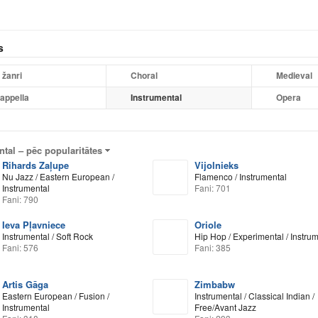
s
 žanri
Choral
Medieval
appella
Instrumental
Opera
ntal –
pēc popularitātes
Rihards Zaļupe
Vijolnieks
Nu Jazz / Eastern European /
Flamenco / Instrumental
Instrumental
Fani: 701
Fani: 790
Ieva Pļavniece
Oriole
Instrumental / Soft Rock
Hip Hop / Experimental / Instru
Fani: 576
Fani: 385
Artis Gāga
Zimbabw
Eastern European / Fusion /
Instrumental / Classical Indian /
Instrumental
Free/Avant Jazz