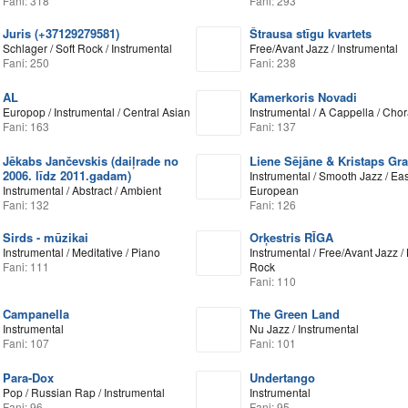
Fani: 318
Fani: 293
Juris (+37129279581)
Štrausa stīgu kvartets
Schlager / Soft Rock / Instrumental
Free/Avant Jazz / Instrumental
Fani: 250
Fani: 238
AL
Kamerkoris Novadi
Europop / Instrumental / Central Asian
Instrumental / A Cappella / Chor
Fani: 163
Fani: 137
Jēkabs Jančevskis (daiļrade no
Liene Sējāne & Kristaps Gra
2006. līdz 2011.gadam)
Instrumental / Smooth Jazz / Ea
Instrumental / Abstract / Ambient
European
Fani: 132
Fani: 126
Sirds - mūzikai
Orķestris RĪGA
Instrumental / Meditative / Piano
Instrumental / Free/Avant Jazz / 
Fani: 111
Rock
Fani: 110
Campanella
The Green Land
Instrumental
Nu Jazz / Instrumental
Fani: 107
Fani: 101
Para-Dox
Undertango
Pop / Russian Rap / Instrumental
Instrumental
Fani: 96
Fani: 95