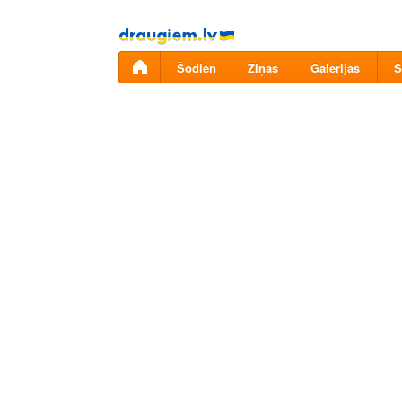
Pāriet
uz
saturu
Šodien
Ziņas
Galerijas
S