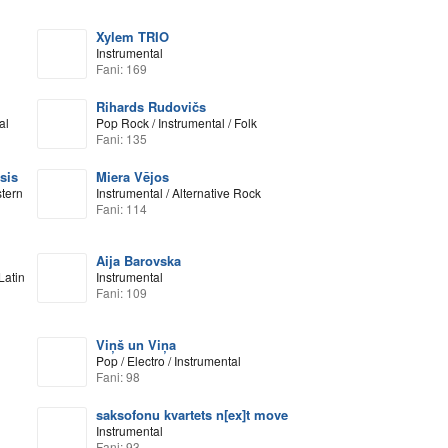
Xylem TRIO
Instrumental
Fani: 169
Rihards Rudovičs
al
Pop Rock / Instrumental / Folk
Fani: 135
sis
Miera Vējos
stern
Instrumental / Alternative Rock
Fani: 114
Aija Barovska
Latin
Instrumental
Fani: 109
Viņš un Viņa
Pop / Electro / Instrumental
Fani: 98
saksofonu kvartets n[ex]t move
Instrumental
Fani: 93