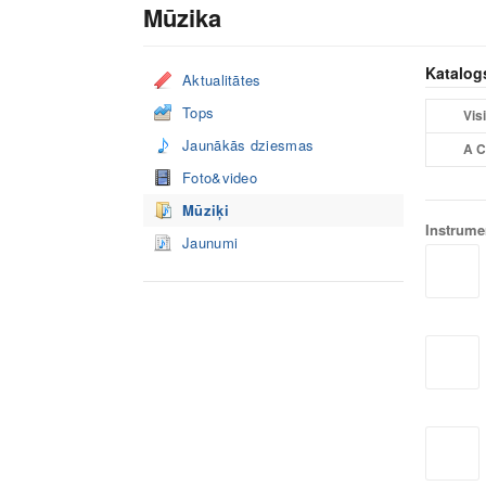
Mūzika
Katalog
Aktualitātes
Tops
Visi
Jaunākās dziesmas
A C
Foto&video
Mūziķi
Instrume
Jaunumi