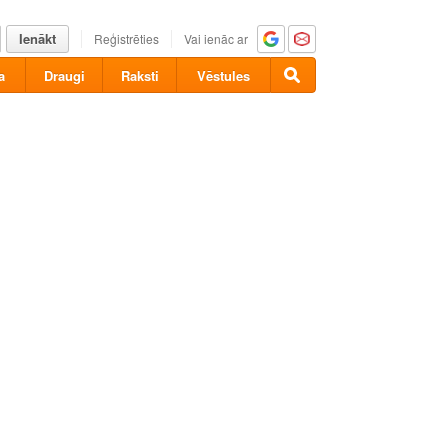
Ienākt
Reģistrēties
Vai ienāc ar
a
Draugi
Raksti
Vēstules