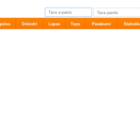
pēles
D-biedri
Lapas
Tops
Pasākumi
Statistik