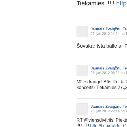
Tiekamies .!!!!
htt
Jaunais Zvaigžņu Te
27. jan 2012 14:24
no T
Šovakar īsta balle ar
Jaunais Zvaigžņu Te
26. jan 2012 08:38
no T
Mīļie draugi ! Būs Rock-
koncerts! Tiekamies 27.,2
Jaunais Zvaigžņu Te
25. jan 2012 22:14
no T
RT @viensdivitriis: Piektdi
!!! ! ! ! !
http://t.co/dufdgL