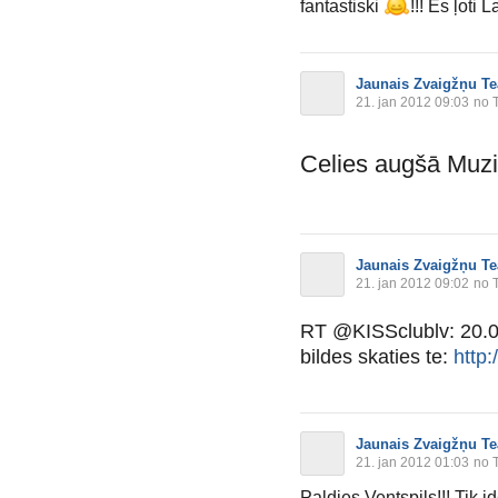
fantastiski
!!! Es ļoti 
Jaunais Zvaigžņu Te
21. jan 2012 09:03
no T
Celies augšā Muzi
Jaunais Zvaigžņu Te
21. jan 2012 09:02
no T
RT @KISSclublv: 20.01
bildes skaties te:
http
Jaunais Zvaigžņu Te
21. jan 2012 01:03
no T
Paldies Ventspils!!! Tik