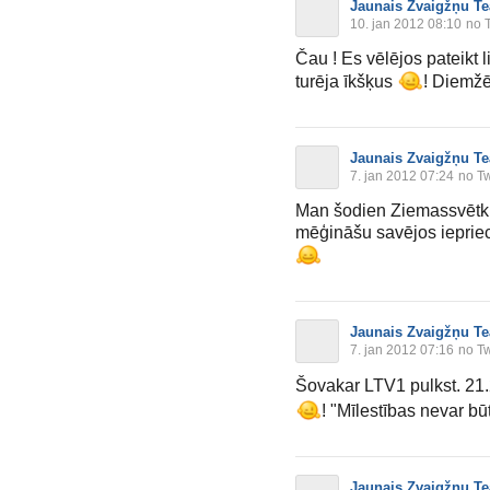
Jaunais Zvaigžņu Te
10. jan 2012 08:10
no T
Čau ! Es vēlējos pateikt 
turēja īkšķus
! Diemžēl
Jaunais Zvaigžņu Te
7. jan 2012 07:24
no Tw
Man šodien Ziemassvētki.
mēģināšu savējos iepriec
Jaunais Zvaigžņu Te
7. jan 2012 07:16
no Tw
Šovakar LTV1 pulkst. 21.
! "Mīlestības nevar bū
Jaunais Zvaigžņu Te