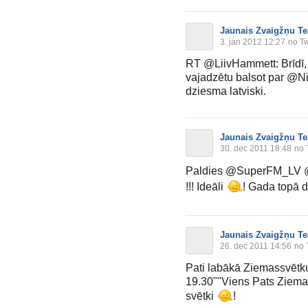
Jaunais Zvaigžņu Te
3. jan 2012 12:27
no Tw
RT @LiivHammett: Brīdī, k
vajadzētu balsot par @Nik
dziesma latviski.
Jaunais Zvaigžņu Te
30. dec 2011 18:48
no 
Paldies @SuperFM_LV @L
!!! Ideāli
! Gada topā 
Jaunais Zvaigžņu Te
26. dec 2011 14:56
no 
Pati labākā Ziemassvētku
19.30""Viens Pats Ziemassv
svētki
!