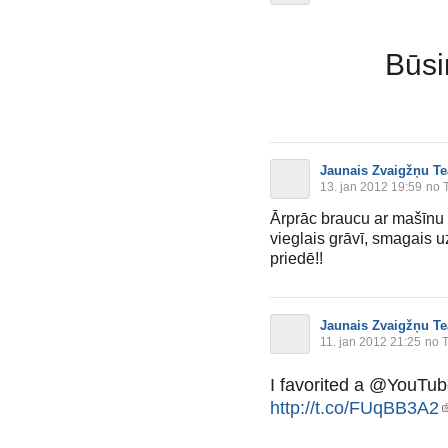
Būs
Jaunais Zvaigžņu Te
13. jan 2012 19:59
no T
Ārprāc braucu ar mašīnu 
vieglais grāvī, smagais u
priedē!!
Jaunais Zvaigžņu Te
11. jan 2012 21:25
no T
I favorited a @YouTub
http://t.co/FUqBB3A2