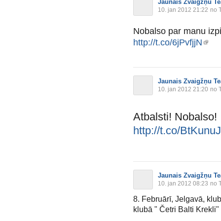
Jaunais Zvaigžņu Te
10. jan 2012 21:22
no T
Nobalso par manu izpil
http://t.co/6jPvfjjN
Jaunais Zvaigžņu Te
10. jan 2012 21:20
no T
Atbalsti! Nobalso!
http://t.co/BtKunu
Jaunais Zvaigžņu Te
10. jan 2012 08:23
no T
8. Februārī, Jelgavā, klubā
klubā " Četri Balti Krekli