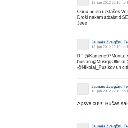
18. jan 2012 22:16
no T
Ouuu 5dien uzstāšos Vent
Droši nākam atbalstīt! S
Jeee
Jaunais Zvaigžņu Te
18. jan 2012 22:10
no T
RT @Kamene97Monta: Ye
bus ari @MusiqqOfficial
@Nikolaj_Puzikov un citi!
Jaunais Zvaigžņu Te
16. jan 2012 22:18
no T
Apsveicu!!!! Bučas sa
Jaunais Zvaigžņu Te