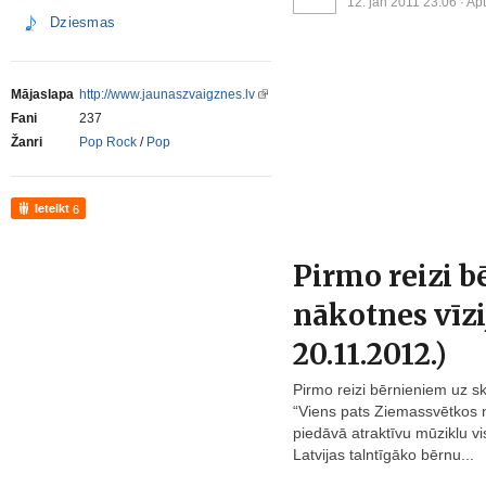
12. jan 2011 23:06
· Ap
Dziesmas
Mājaslapa
http://www.jaunaszvaigznes.lv
Fani
237
Žanri
Pop Rock
/
Pop
Ieteikt
6
Pirmo reizi 
nākotnes vīzi
20.11.2012.)
Pirmo reizi bērnieniem uz s
“Viens pats Ziemassvētkos n
piedāvā atraktīvu mūziklu vi
Latvijas talntīgāko bērnu...