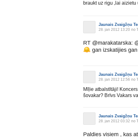
braukt uz rigu ,lai aiziet
Jaunais Zvaigžņu Te
28. jan 2012 13:20
no T
RT @marakatarska: @Ni
gan izskatijies gan
Jaunais Zvaigžņu Te
28. jan 2012 12:56
no T
Mīļie atbalstītāji! Koncer
šovakar? Brīvs Vakars var
Jaunais Zvaigžņu Te
28. jan 2012 03:32
no T
Paldies visiem , kas 