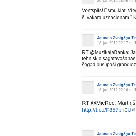
20. jan 2012 18:46
no T
Ventspils! Esmu klāt. Vi
šī vakara uznācienam " K
Jaunais Zvaigžņu Te
18. jan 2012 22:17
no T
RT @MuzikalaBanka: Jau
tehniskie sagatavošanas
šogad būs īpaši grandioz
Jaunais Zvaigžņu Te
18. jan 2012 22:16
no T
RT @MicRec: Mārtiņ
http://t.co/F857pn0U
Jaunais Zvaigžņu Te