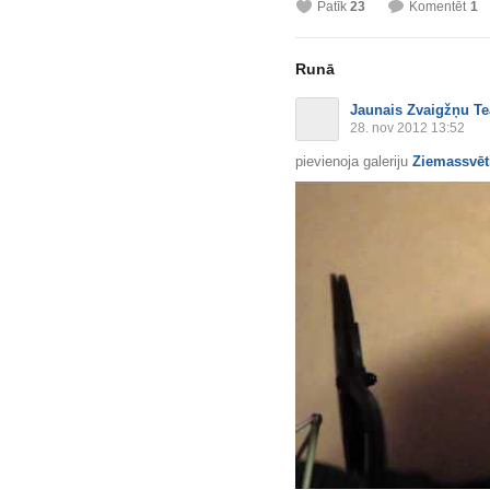
Patīk
23
Komentēt
1
Runā
Jaunais Zvaigžņu Te
28. nov 2012 13:52
pievienoja galeriju
Ziemassvēt