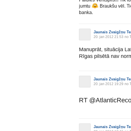
jumtu
Braukšu vēl. T
banka.
Jaunais Zvaigžņu Te
20. jan 2012 21:53
no T
Manuprāt, situācija Lat
Rīgas pilsētā nav normā
Jaunais Zvaigžņu Te
20. jan 2012 19:29
no T
RT @AtlanticRecor
Jaunais Zvaigžņu Te