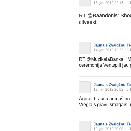
16. jan 2012 22:16
no T
RT @Baandonis: Shodien
cilveeki.
Jaunais Zvaigžņu Te
14. jan 2012 12:23
no T
RT @MuzikalaBanka: "M
ceremonija Ventspilī jau
Jaunais Zvaigžņu Te
13. jan 2012 20:02
no T
Ārprāc braucu ar mašīnu 
Vieglais grāvī, smagais uz
Jaunais Zvaigžņu Te
13. jan 2012 20:00
no T