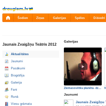
Pāriet
uz
saturu
Šodien
Ziņas
Galerijas
Spēles
D-biedri
Galerijas
Jaunais Zvaigžņu Teātris 2012
Aktualitātes
Jaunumi
Pasākumi
Biogrāfija
Galerija
Ziemassvētku planēta- dzies…
Fani
Jaunumi
Runā
Jaunais Zvaigžņu 
Viesu grāmata