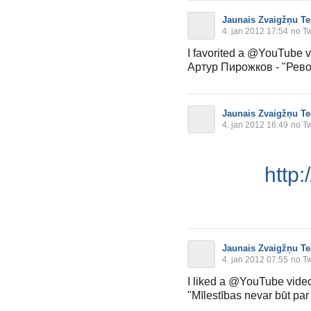
Jaunais Zvaigžņu Te
4. jan 2012 17:54
no Tw
I favorited a @YouTube 
Артур Пирожков - "Рев
Jaunais Zvaigžņu Te
4. jan 2012 16:49
no Tw
http:
Jaunais Zvaigžņu Te
4. jan 2012 07:55
no Tw
I liked a @YouTube vid
"Mīlestības nevar būt par