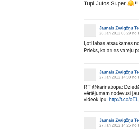
Tupi Jutos Super
!!
Jaunais Zvaigžņu Te
28. jan 2012 03:29
no T
Ļoti labas atsauksmes n
Prieks, ka arī es varēju p
Jaunais Zvaigžņu Te
27. jan 2012 14:30
no T
RT @karinatropa: Dziedāt
vērtējumam nodevusi ja
videoklipu.
http://t.co/oE
Jaunais Zvaigžņu Te
27. jan 2012 14:25
no T