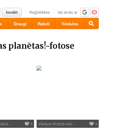
Ienākt
Reģistrēties
Vai ienāc ar
a
Draugi
Raksti
Vēstules
s planētas!-fotose
 pārst…
Viesturs Rožiņš-reži…
5
3