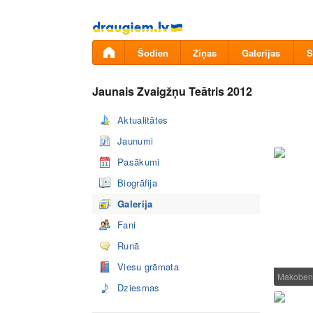
Pāriet
uz
saturu
Šodien
Ziņas
Galerijas
S
Jaunais Zvaigžņu Teātris 2012
Aktualitātes
Jaunumi
Pasākumi
Biogrāfija
Galerija
Fani
Runā
Viesu grāmata
Makoben
Dziesmas