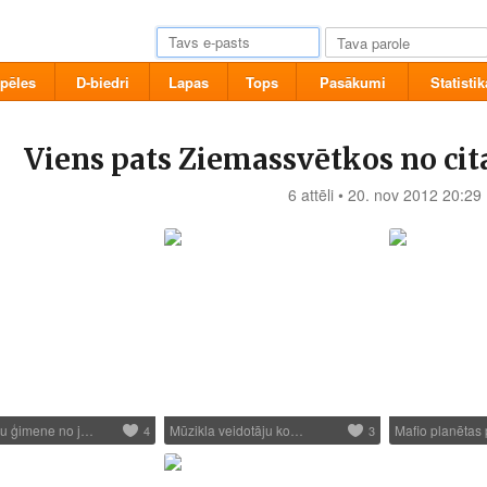
pēles
D-biedri
Lapas
Tops
Pasākumi
Statistik
Viens pats Ziemassvētkos no cita
6 attēli • 20. nov 2012 20:29
u ģimene no j…
Mūzikla veidotāju ko…
Mafio planētas
4
3