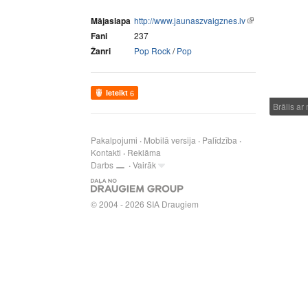
Mājaslapa
http://www.jaunaszvaigznes.lv
Fani
237
Žanri
Pop Rock
/
Pop
Ieteikt
6
Brālis a
Pakalpojumi
Mobilā versija
Palīdzība
Kontakti
Reklāma
Darbs
Vairāk
© 2004 - 2026 SIA Draugiem