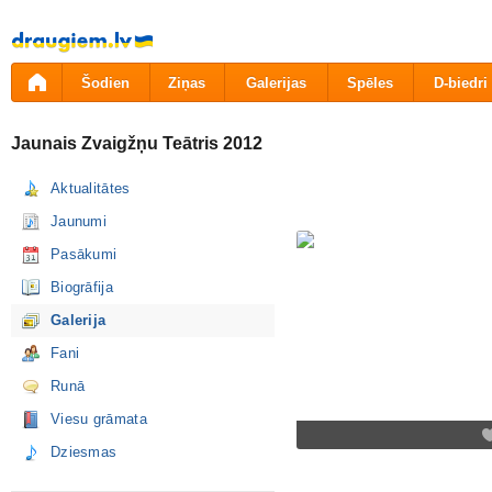
Pāriet
uz
saturu
Šodien
Ziņas
Galerijas
Spēles
D-biedri
Jaunais Zvaigžņu Teātris 2012
Aktualitātes
Jaunumi
Pasākumi
Biogrāfija
Galerija
Fani
Runā
Viesu grāmata
Dziesmas