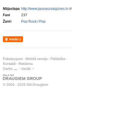
Mājaslapa
http://www.jaunaszvaigznes.lv
Fani
237
Žanri
Pop Rock
/
Pop
Ieteikt
6
Pakalpojumi
Mobilā versija
Palīdzība
Kontakti
Reklāma
Darbs
Vairāk
© 2004 - 2026 SIA Draugiem