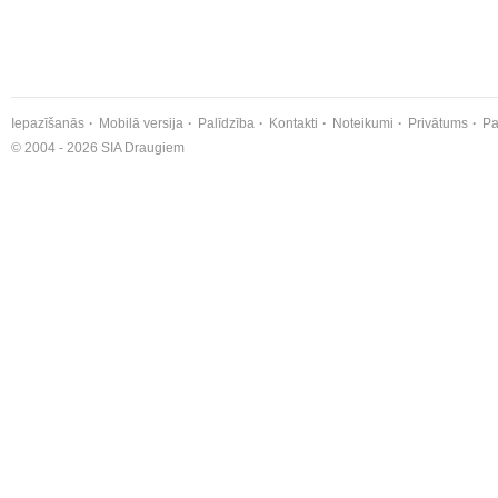
Iepazīšanās
Mobilā versija
Palīdzība
Kontakti
Noteikumi
Privātums
Pa
© 2004 - 2026 SIA Draugiem