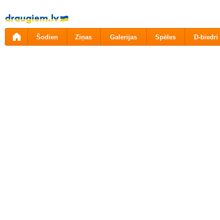
Pāriet
uz
saturu
Šodien
Ziņas
Galerijas
Spēles
D-biedri