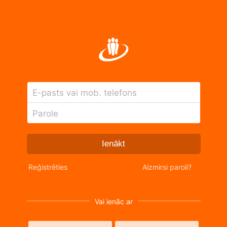
E-pasts vai mob. telefons
Parole
Ienākt
Reģistrēties
Aizmirsi paroli?
Vai ienāc ar