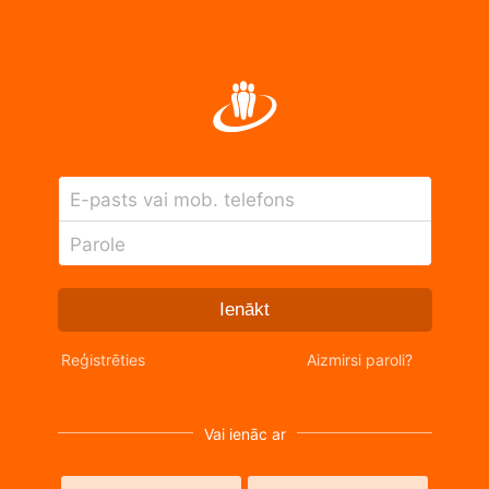
E-pasts vai mob. telefons
Parole
Ienākt
Reģistrēties
Aizmirsi paroli?
Vai ienāc ar