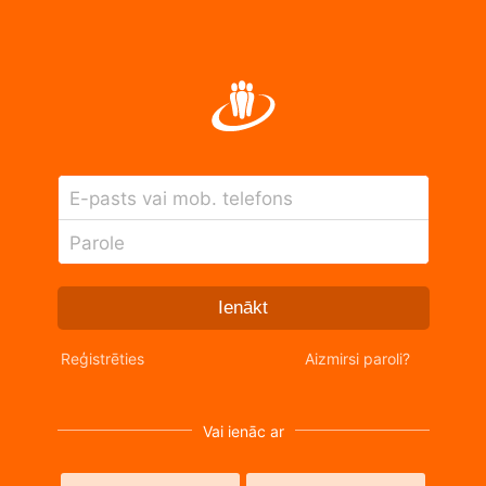
E-pasts vai mob. telefons
Parole
Ienākt
Reģistrēties
Aizmirsi paroli?
Vai ienāc ar