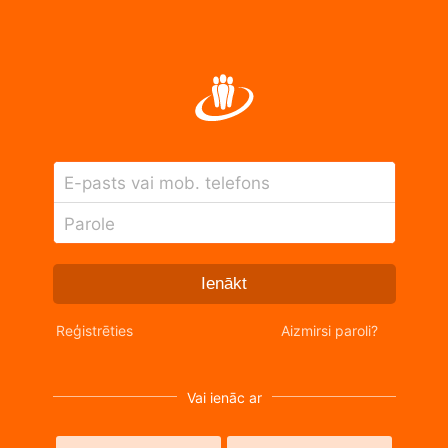
E-pasts vai mob. telefons
Parole
Ienākt
Reģistrēties
Aizmirsi paroli?
Vai ienāc ar