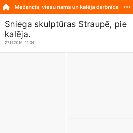
Mežancis, viesu nams un kalēja darbnīca
Sniega skulptūras Straupē, pie
kalēja.
27.11.2016. 11:34