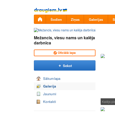
Pāriet
uz
saturu
Šodien
Ziņas
Galerijas
S
Mežancis, viesu nams un kalēja
darbnīca
Oficiālā lapa
Sekot
Sākumlapa
Galerija
Jaunumi
Kontakti
Kalējs p