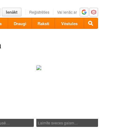
Ienākt
Reģistrēties
Vai ienāc ar
a
Draugi
Raksti
Vēstules
a
kausē…
Laimīte sveces gaism…