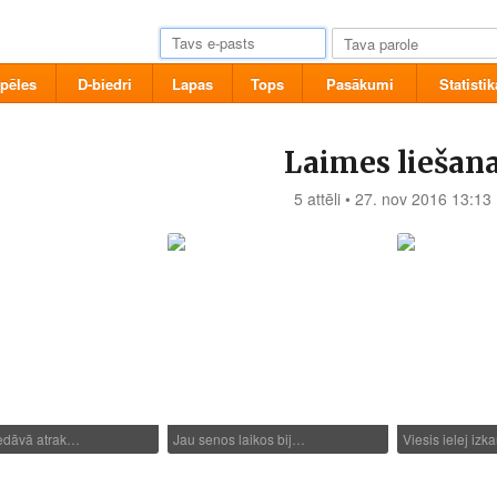
pēles
D-biedri
Lapas
Tops
Pasākumi
Statistik
Laimes liešan
5 attēli • 27. nov 2016 13:13
iedāvā atrak…
Jau senos laikos bij…
Viesis ielej iz