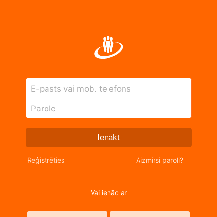
E-pasts vai mob. telefons
Parole
Ienākt
Reģistrēties
Aizmirsi paroli?
Vai ienāc ar