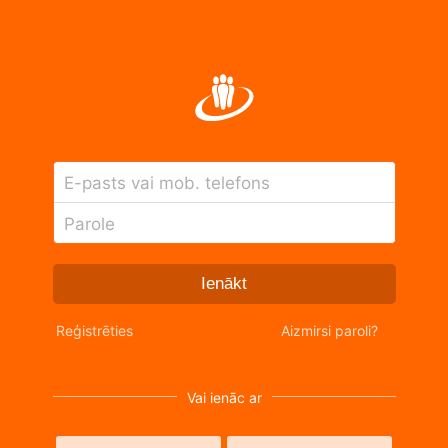
E-pasts vai mob. telefons
Parole
Ienākt
Reģistrēties
Aizmirsi paroli?
Vai ienāc ar