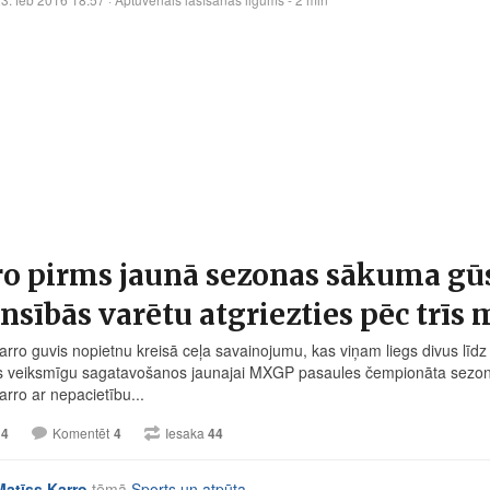
ro pirms jaunā sezonas sākuma gū
nsībās varētu atgriezties pēc trī
arro guvis nopietnu kreisā ceļa savainojumu, kas viņam liegs divus līdz
is veiksmīgu sagatavošanos jaunajai MXGP pasaules čempionāta sezonai
arro ar nepacietību...
14
Komentēt
4
Iesaka
44
Matīss Karro
tēmā
Sports un atpūta