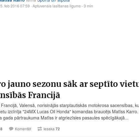
5. feb 2016 07:59
· Aptuvenais lasīšanas ilgums - 3 min
o jauno sezonu sāk ar septīto viet
nsībās Francijā
 Francijā, Valensā, norisinājās starptautiskās motokrosa sacensības,
vietu izcīnīja "24MX Lucas Oil Honda" komandas braucējs Matīss Karro.
a gada pārtraukuma Matīss ir atgriezīsies pasaules spēcīgākajā...
58
Komentēt
Iesaka
72