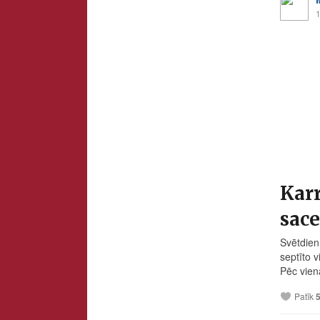
1
Karr
sace
Svētdien
septīto 
Pēc vien
Patīk