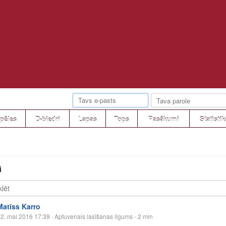
pēles
D-biedri
Lapas
Tops
Pasākumi
Statistik
i
Matīss Karro
2. mai 2016 17:39
· Aptuvenais lasīšanas ilgums - 2 min