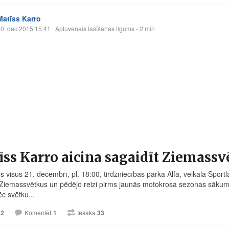
Matīss Karro
0. dec 2015 15:41
· Aptuvenais lasīšanas ilgums - 2 min
ss Karro aicina sagaidīt Ziemassv
ūs visus 21. decembrī, pl. 18:00, tirdzniecības parkā Alfa, veikala Spor
 Ziemassvētkus un pēdējo reizi pirms jaunās motokrosa sezonas sākuma
c svētku...
32
Komentēt
1
Iesaka
33