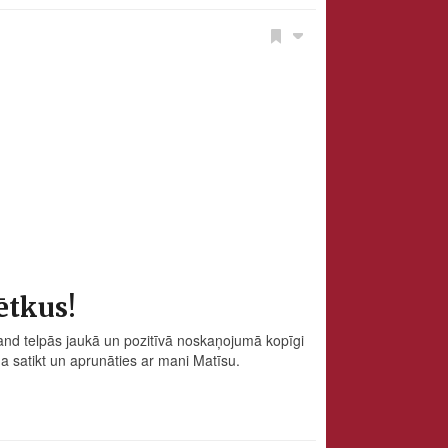
ētkus!
tland telpās jaukā un pozitīvā noskaņojumā kopīgi
 satikt un aprunāties ar mani Matīsu.