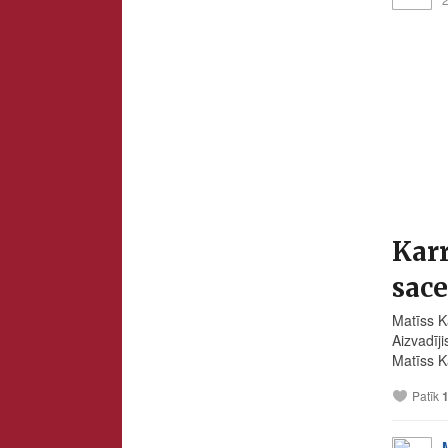
Kar
sace
Matīss K
Aizvadīj
Matīss K
Patīk