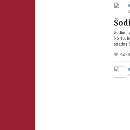
2
Šodi
Šodien, p
No 16. l
strādās S
Patīk
3