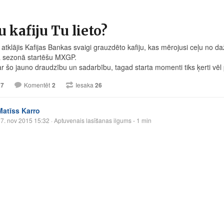
 kafiju Tu lieto?
atklājis Kafijas Bankas svaigi grauzdēto kafiju, kas mērojusi ceļu no d
 sezonā startēšu MXGP.
ar šo jauno draudzību un sadarbību, tagad starta momenti tiks ķerti vēl 
27
Komentēt
2
Iesaka
26
Matīss Karro
7. nov 2015 15:32
· Aptuvenais lasīšanas ilgums - 1 min