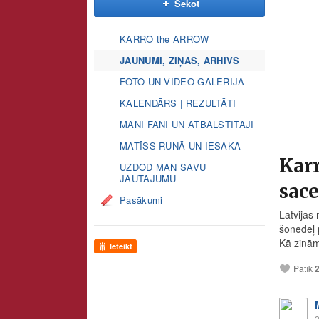
Sekot
KARRO the ARROW
JAUNUMI, ZIŅAS, ARHĪVS
FOTO UN VIDEO GALERIJA
KALENDĀRS | REZULTĀTI
MANI FANI UN ATBALSTĪTĀJI
MATĪSS RUNĀ UN IESAKA
Karr
UZDOD MAN SAVU
JAUTĀJUMU
sace
Pasākumi
Latvijas
šonedēļ 
Kā zinām
Ieteikt
Patīk
2