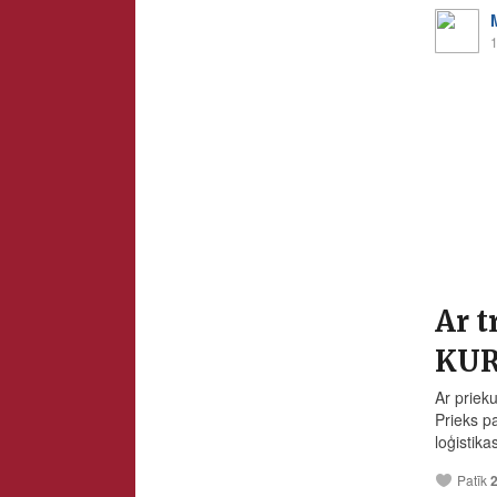
1
Ar t
KUR
Ar priek
Prieks p
loģistik
Patīk