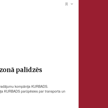
ezonā palīdzēs
 pārvadājumu kompānija KURBADS.
nija KURBADS parūpēsies par transporta un