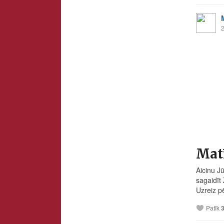
2
Matī
Aicinu J
sagaidīt
Uzreiz pē
Patīk