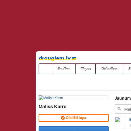
Pāriet
uz
saturu
Šodien
Ziņas
Galerijas
S
Jaunum
Matīss Karro
Oficiālā lapa
1