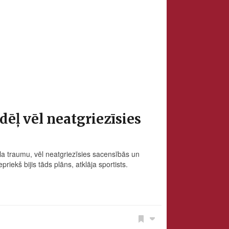
ēļ vēl neatgriezīsies
la traumu, vēl neatgriezīsies sacensībās un
iekš bijis tāds plāns, atklāja sportists.