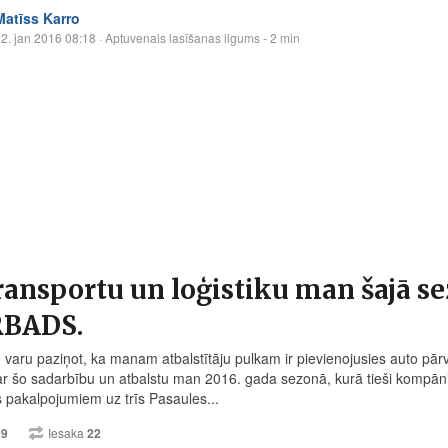
Matīss Karro
2. jan 2016 08:18
· Aptuvenais lasīšanas ilgums - 2 min
ransportu un loģistiku man šajā s
BADS.
u varu paziņot, ka manam atbalstītāju pulkam ir pievienojusies auto
ar šo sadarbību un atbalstu man 2016. gada sezonā, kurā tieši kompā
as pakalpojumiem uz trīs Pasaules...
29
Iesaka
22