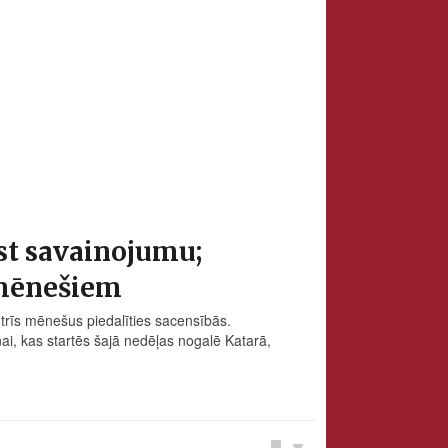
st savainojumu;
s mēnešiem
 trīs mēnešus piedalīties sacensībās.
, kas startēs šajā nedēļas nogalē Katarā,