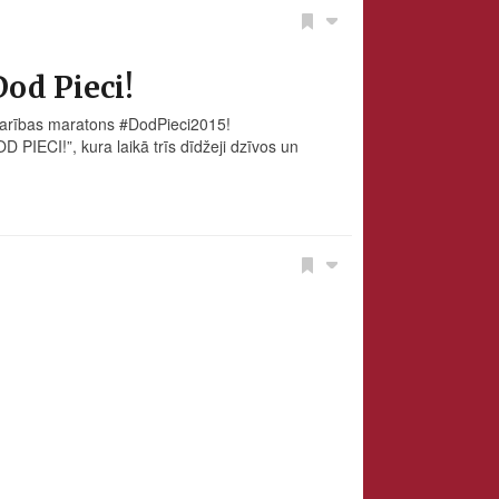
od Pieci!
darības maratons ‪#‎DodPieci2015‬!
 PIECI!”, kura laikā trīs dīdžeji dzīvos un