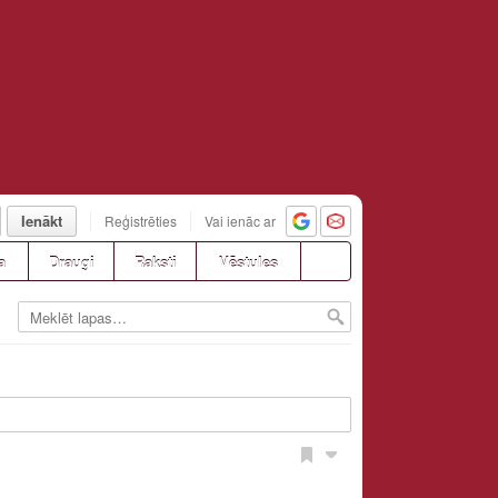
Ienākt
Reģistrēties
Vai ienāc ar
a
Draugi
Raksti
Vēstules