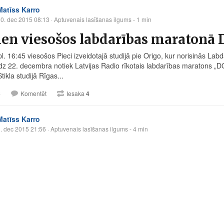
Matīss Karro
0. dec 2015 08:13
· Aptuvenais lasīšanas ilgums - 1 min
en viesošos labdarības maratonā D
l. 16:45 viesošos Pieci izveidotajā studijā pie Origo, kur norisinās Lab
īdz 22. decembra notiek Latvijas Radio rīkotais labdarības maratons „DOD
tikla studijā Rīgas...
6
Komentēt
Iesaka
4
Matīss Karro
. dec 2015 21:56
· Aptuvenais lasīšanas ilgums - 4 min