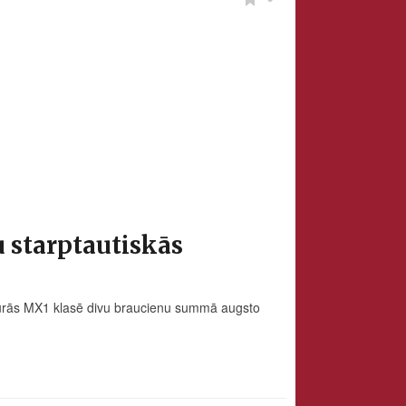
u starptautiskās
 kurās MX1 klasē divu braucienu summā augsto