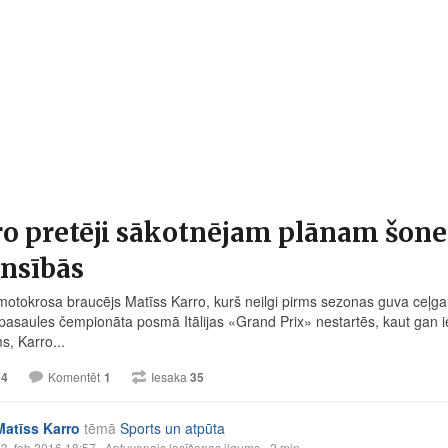
o pretēji sākotnējam plānam šoned
nsībās
 motokrosa braucējs Matīss Karro, kurš neilgi pirms sezonas guva ceļga
pasaules čempionāta posmā Itālijas «Grand Prix» nestartēs, kaut gan iepr
s, Karro...
24
Komentēt
1
Iesaka
35
Matīss Karro
tēmā
Sports un atpūta
3. feb 2016 18:57
· Aptuvenais lasīšanas ilgums - 2 min