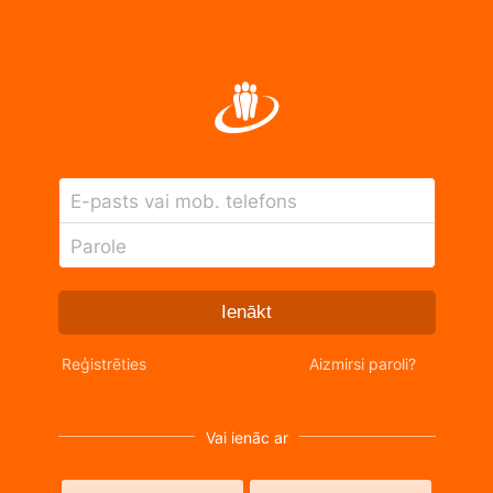
E-pasts vai mob. telefons
Parole
Ienākt
Reģistrēties
Aizmirsi paroli?
Vai ienāc ar