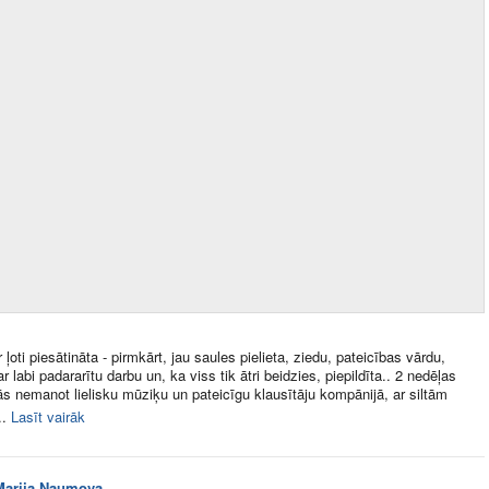
 ļoti piesātināta - pirmkārt, jau saules pielieta, ziedu, pateicības vārdu,
r labi padararītu darbu un, ka viss tik ātri beidzies, piepildīta.. 2 nedēļas
ās nemanot lielisku mūziķu un pateicīgu klausītāju kompānijā, ar siltām
.
Lasīt vairāk
Marija Naumova