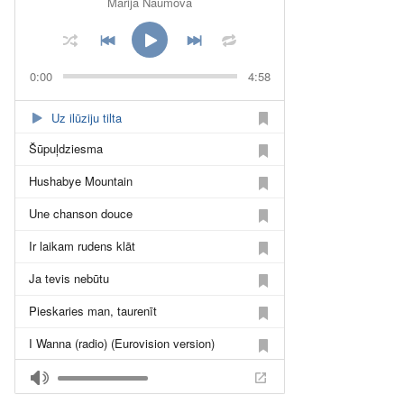
Marija Naumova
0:00
4:58
Uz ilūziju tilta
Šūpuļdziesma
Hushabye Mountain
Une chanson douce
Ir laikam rudens klāt
Ja tevis nebūtu
Pieskaries man, taurenīt
I Wanna (radio) (Eurovision version)
I Wanna (feat. DJ Dust)