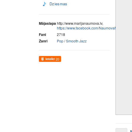
Dziesmas
Mājaslapa
http://www.marijanaumova.lv,
https://www.facebook.com/NaumovaMarija
Fani
2718
Žanri
Pop
/
Smooth Jazz
Ieteikt
20