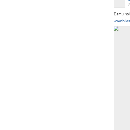
2
Esmu nol
www.biles