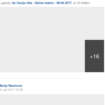
 galeriju
Uz ilūziju tilta - Dailes teātris - 08.04.2017.
ar
20 bildēm
+16
Marija Naumova
0. apr 2017 12:48