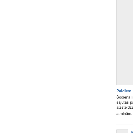
Paldies!
Šodiena ir
sajūtas pa
aizsteidz
atmiņām..