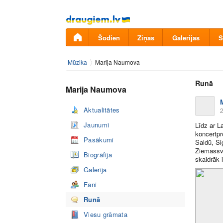
Pāriet
uz
saturu
Šodien
Ziņas
Galerijas
S
Mūzika
Marija Naumova
Runā
Marija Naumova
Aktualitātes
2
Jaunumi
Līdz ar L
koncertpr
Pasākumi
Saldū, Si
Ziemassvē
Biogrāfija
skaidrāk 
Galerija
Fani
Runā
Viesu grāmata