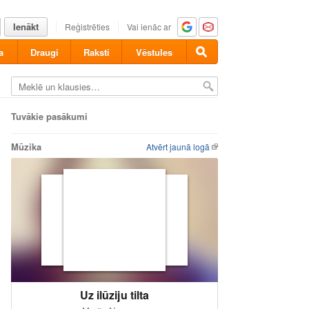
Ienākt
Reģistrēties
Vai ienāc ar
a
Draugi
Raksti
Vēstules
Tuvākie pasākumi
Mūzika
Atvērt jaunā logā
Uz ilūziju tilta