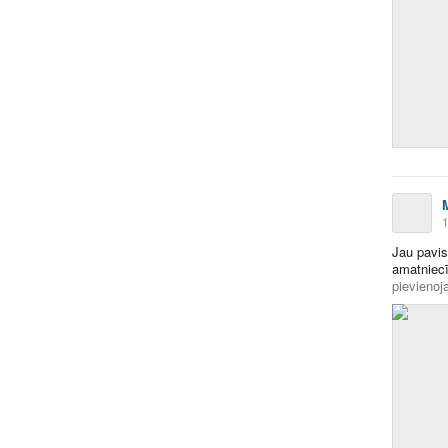
1
Jau pavis
amatniec
pievienoja