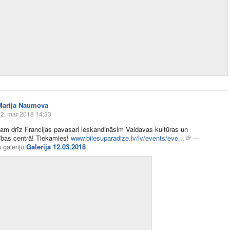
Marija Naumova
2. mar 2018 14:33
am drīz Francijas pavasari ieskandināsim Vaidavas kultūras un
ības centrā! Tiekamies!
www.bilesuparadize.lv/lv/events/eve...
—
 galeriju
Galerija 12.03.2018