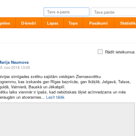
pēles
D-biedri
Lapas
Tops
Pasākumi
Statistik
Rādīt ieteikumus
Marija Naumova
0. nov 2018 13:05
atvijas simtgades svētku sajūtām veidojam Ziemassvētku
ogrammu, kas izskanēs gan Rīgas baznīcās, gan Ikšķilē, Jelgavā, Talsos,
guldā, Valmierā, Bauskā un Jēkabpilī.
tku laiks vienmēr ir īpašs, kad nebūtiskais šķiet acīmredzams un mēs
ieraugām un atceramies​...
Lasīt tālāk