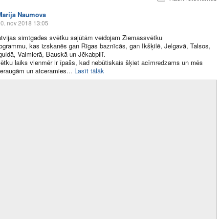
Marija Naumova
0. nov 2018 13:05
atvijas simtgades svētku sajūtām veidojam Ziemassvētku
ogrammu, kas izskanēs gan Rīgas baznīcās, gan Ikšķilē, Jelgavā, Talsos,
guldā, Valmierā, Bauskā un Jēkabpilī.
tku laiks vienmēr ir īpašs, kad nebūtiskais šķiet acīmredzams un mēs
ieraugām un atceramies​...
Lasīt tālāk