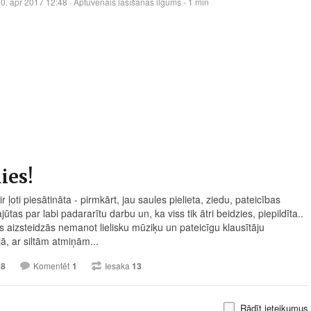
0. apr 2017 12:48
· Aptuvenais lasīšanas ilgums - 1 min
ies!
r ļoti piesātināta - pirmkārt, jau saules pielieta, ziedu, pateicības
jūtas par labi padararītu darbu un, ka viss tik ātri beidzies, piepildīta..
s aizsteidzās nemanot lielisku mūziķu un pateicīgu klausītāju
ā, ar siltām atmiņām...
18
Komentēt
1
Iesaka
13
Rādīt ieteikumus