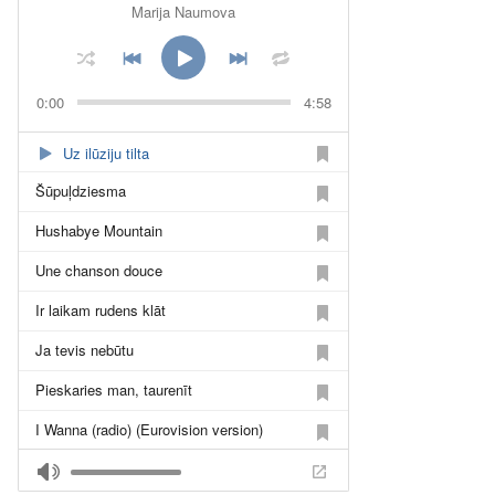
Marija Naumova
0:00
4:58
Uz ilūziju tilta
Šūpuļdziesma
Hushabye Mountain
Une chanson douce
Ir laikam rudens klāt
Ja tevis nebūtu
Pieskaries man, taurenīt
I Wanna (radio) (Eurovision version)
I Wanna (feat. DJ Dust)