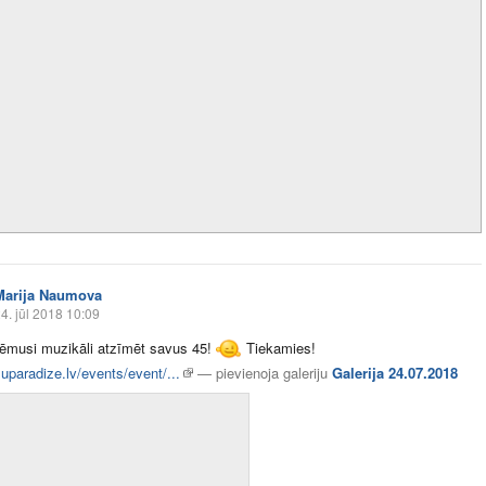
Marija Naumova
4. jūl 2018 10:09
ēmusi muzikāli atzīmēt savus 45!
Tiekamies!
uparadize.lv/events/event/...
—
pievienoja galeriju
Galerija 24.07.2018