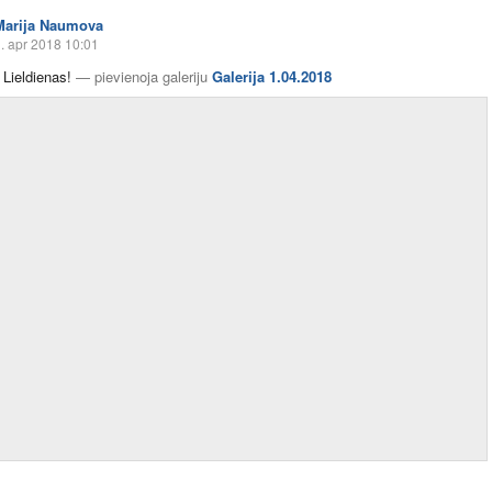
Marija Naumova
. apr 2018 10:01
 Lieldienas!
—
pievienoja galeriju
Galerija 1.04.2018