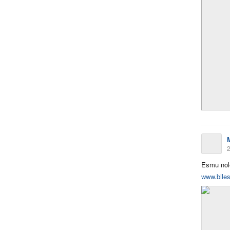
2
Esmu nol
www.biles