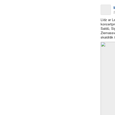
2
Līdz ar L
koncertpr
Saldū, Si
Ziemassvē
skaidrāk 