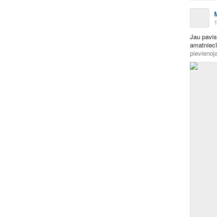
1
Jau pavis
amatniec
pievienoja