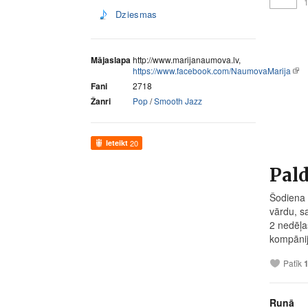
1
Dziesmas
Mājaslapa
http://www.marijanaumova.lv,
https://www.facebook.com/NaumovaMarija
Fani
2718
Žanri
Pop
/
Smooth Jazz
Ieteikt
20
Pald
Šodiena i
vārdu, sa
2 nedēļa
kompānij
Patīk
Runā