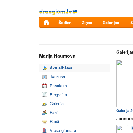
Pāriet
uz
saturu
Šodien
Ziņas
Galerijas
S
Galerija
Marija Naumova
Aktualitātes
Jaunumi
Pasākumi
Biogrāfija
Galerija
Galerija 
Fani
Jaunum
Runā
Viesu grāmata