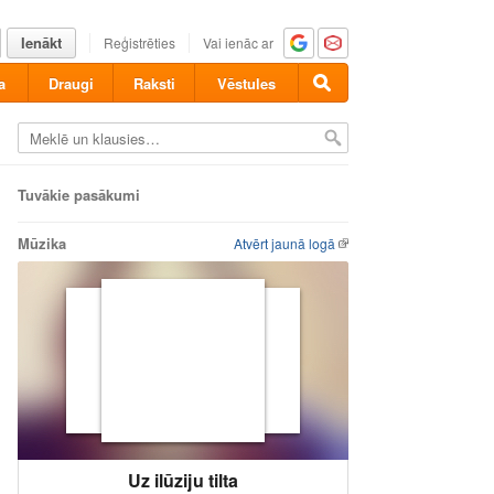
Ienākt
Reģistrēties
Vai ienāc ar
a
Draugi
Raksti
Vēstules
Tuvākie pasākumi
Mūzika
Atvērt jaunā logā
Uz ilūziju tilta