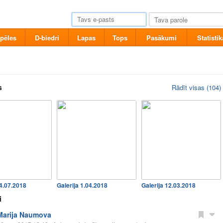
pēles
D-biedri
Lapas
Tops
Pasākumi
Statistik
s
Rādīt visas (104)
24.07.2018
Galerija 1.04.2018
Galerija 12.03.2018
i
Marija Naumova