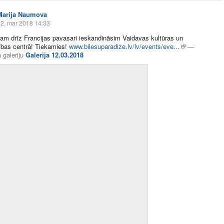
Marija Naumova
2. mar 2018 14:33
am drīz Francijas pavasari ieskandināsim Vaidavas kultūras un
ības centrā! Tiekamies!
www.bilesuparadize.lv/lv/events/eve...
—
 galeriju
Galerija 12.03.2018