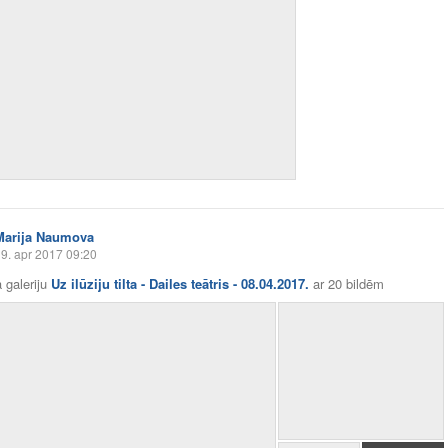
Marija Naumova
9. apr 2017 09:20
 galeriju
Uz ilūziju tilta - Dailes teātris - 08.04.2017.
ar
20 bildēm