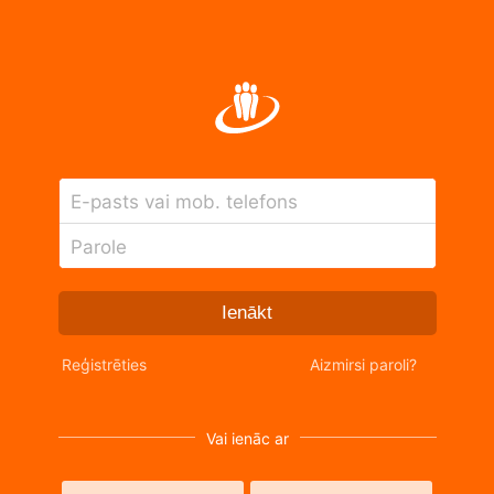
E-pasts vai mob. telefons
Parole
Ienākt
Reģistrēties
Aizmirsi paroli?
Vai ienāc ar