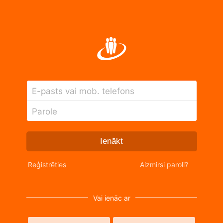
E-pasts vai mob. telefons
Parole
Ienākt
Reģistrēties
Aizmirsi paroli?
Vai ienāc ar