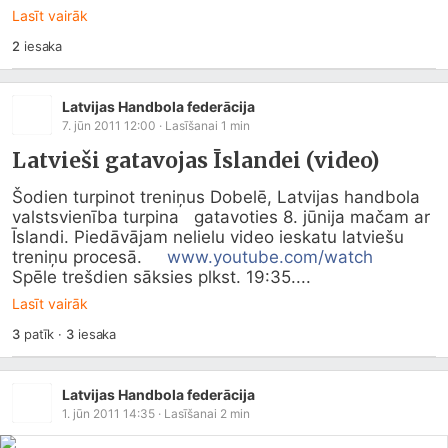
Lasīt vairāk
2
iesaka
Latvijas Handbola federācija
7. jūn 2011 12:00
· Lasīšanai
1
min
Latvieši gatavojas Īslandei (video)
Šodien turpinot treniņus Dobelē, Latvijas handbola 
valstsvienība turpina   gatavoties 8. jūnija mačam ar 
Īslandi. Piedāvājam nelielu video ieskatu latviešu 
treniņu procesā.     
www.youtube.com/watch
Spēle trešdien sāksies plkst. 19:35....
Lasīt vairāk
3
patīk
·
3
iesaka
Latvijas Handbola federācija
1. jūn 2011 14:35
· Lasīšanai
2
min