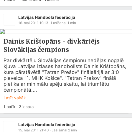
Latvijas Handbola federācija
16. mai 2011 19:13
· Lasīšanai
1
min
Dainis Krištopāns - divkārtējs
Slovākijas čempions
Par divkārtēju Slovākijas čempionu nedēļas nogalē 
kļuva Latvijas izlases handbolists Dainis Krištopāns, 
kura pārstāvētā "Tatran Prešov" finālsērijā ar 3:0 
pieveica "1. MHK Košice". "Tatran Prešov" finālā 
pietika ar minimālu spēļu skaitu, lai triumfētu 
čempionātā....
Lasīt vairāk
1
patīk
·
2
iesaka
Latvijas Handbola federācija
15. mai 2011 21:40
· Lasīšanai
2
min