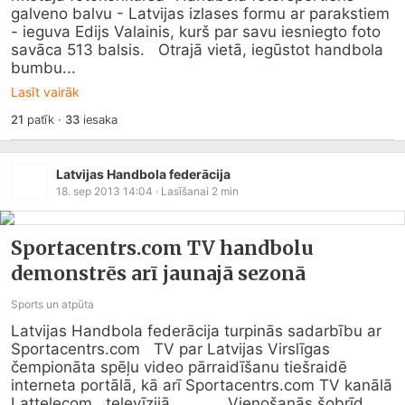
galveno balvu - Latvijas izlases formu ar parakstiem 
- ieguva Edijs Valainis, kurš par savu iesniegto foto 
savāca 513 balsis.   Otrajā vietā, iegūstot handbola 
bumbu...
Lasīt vairāk
21
patīk
·
33
iesaka
Latvijas Handbola federācija
18. sep 2013 14:04
· Lasīšanai
2
min
Sportacentrs.com TV handbolu
demonstrēs arī jaunajā sezonā
Sports un atpūta
Latvijas Handbola federācija turpinās sadarbību ar 
Sportacentrs.com
   TV par Latvijas Virslīgas 
čempionāta spēļu video pārraidīšanu tiešraidē   
interneta portālā, kā arī 
Sportacentrs.com
 TV kanālā 
Lattelecom   televīzijā.  	   	Vienošanās šobrīd 