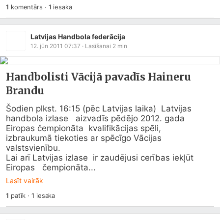
1
komentārs
·
1
iesaka
Latvijas Handbola federācija
12. jūn 2011 07:37
· Lasīšanai
2
min
Handbolisti Vācijā pavadīs Haineru
Brandu
Šodien plkst. 16:15 (pēc Latvijas laika)  Latvijas 
handbola izlase   aizvadīs pēdējo 2012. gada 
Eiropas čempionāta  kvalifikācijas spēli,   
izbraukumā tiekoties ar spēcīgo Vācijas  
valstsvienību.

Lai arī Latvijas izlase  ir zaudējusi cerības iekļūt 
Eiropas   čempionāta...
Lasīt vairāk
1
patīk
·
1
iesaka