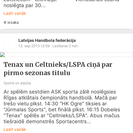
noslēgta par 30...
Lasīt vairāk
4
iesaka
Latvijas Handbola federācija
13. sep 2013 12:59
· Lasīšanai
2
min
Tenax un Celtnieks/LSPA cīņā par
pirmo sezonas titulu
Sports un atpūta
Ar spēlēm sestdien ASK sporta zālē noslēgsies 
Rīgas atklātais čempionāts handbolā. Mačā par 
trešo vietu plkst. 14:30 "HK Ogre" tiksies ar 
"Jūrmalas Sports", bet finālā plkst. 16:15 Dobeles 
"Tenax" spēlēs ar "Celtnieks/LSPA". Abus mačus 
tiešraidē demonstrēs Sportacentrs...
Lasīt vairāk