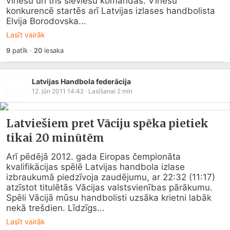
vīriešu un trīs sieviešu komandas. Vīriešu 
konkurencē startēs arī Latvijas izlases handbolista 
Elvija Borodovska...
Lasīt vairāk
9
patīk
·
20
iesaka
Latvijas Handbola federācija
12. jūn 2011 14:42
· Lasīšanai
2
min
Latviešiem pret Vāciju spēka pietiek
tikai 20 minūtēm
Arī pēdējā 2012. gada Eiropas čempionāta 
kvalifikācijas spēlē Latvijas handbola izlase 
izbraukumā piedzīvoja zaudējumu, ar 22:32 (11:17) 
atzīstot titulētās Vācijas valstsvienības pārākumu.   
Spēli Vācijā mūsu handbolisti uzsāka krietni labāk 
nekā trešdien. Līdzīgs...
Lasīt vairāk