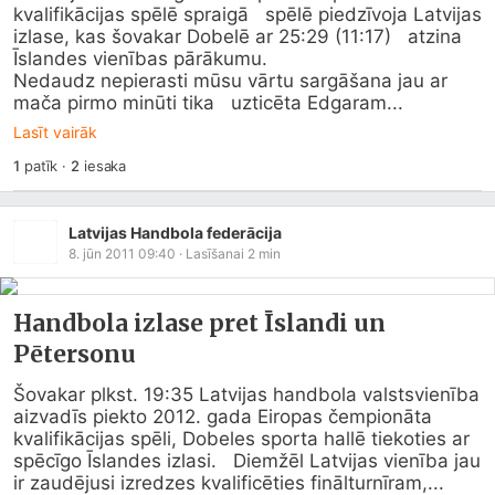
kvalifikācijas spēlē spraigā   spēlē piedzīvoja Latvijas 
izlase, kas šovakar Dobelē ar 25:29 (11:17)   atzina 
Īslandes vienības pārākumu.

Nedaudz nepierasti mūsu vārtu sargāšana jau ar 
mača pirmo minūti tika   uzticēta Edgaram...
Lasīt vairāk
1
patīk
·
2
iesaka
Latvijas Handbola federācija
8. jūn 2011 09:40
· Lasīšanai
2
min
Handbola izlase pret Īslandi un
Pētersonu
Šovakar plkst. 19:35 Latvijas handbola valstsvienība 
aizvadīs piekto 2012. gada Eiropas čempionāta 
kvalifikācijas spēli, Dobeles sporta hallē tiekoties ar 
spēcīgo Īslandes izlasi.   Diemžēl Latvijas vienība jau 
ir zaudējusi izredzes kvalificēties finālturnīram,...