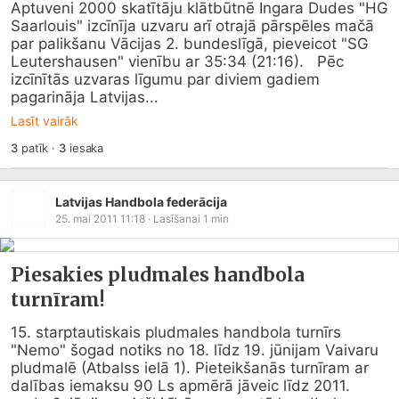
Aptuveni 2000 skatītāju klātbūtnē Ingara Dudes "HG 
Saarlouis" izcīnīja uzvaru arī otrajā pārspēles mačā 
par palikšanu Vācijas 2. bundeslīgā, pieveicot "SG 
Leutershausen" vienību ar 35:34 (21:16).   Pēc 
izcīnītās uzvaras līgumu par diviem gadiem 
pagarināja Latvijas...
Lasīt vairāk
3
patīk
·
3
iesaka
Latvijas Handbola federācija
25. mai 2011 11:18
· Lasīšanai
1
min
Piesakies pludmales handbola
turnīram!
15. starptautiskais pludmales handbola turnīrs 
"Nemo" šogad notiks no 18. līdz 19. jūnijam Vaivaru 
pludmalē (Atbalss ielā 1). Pieteikšanās turnīram ar 
dalības iemaksu 90 Ls apmērā jāveic līdz 2011. 