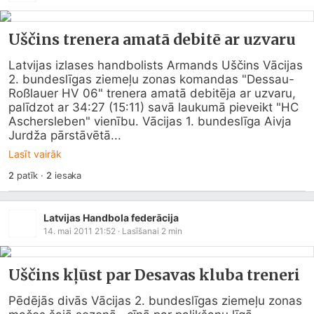
Uščins trenera amatā debitē ar uzvaru
Latvijas izlases handbolists Armands Uščins Vācijas 
2. bundeslīgas ziemeļu zonas komandas "Dessau-
Roßlauer HV 06" trenera amatā debitēja ar uzvaru, 
palīdzot ar 34:27 (15:11) savā laukumā pieveikt "HC 
Aschersleben" vienību. Vācijas 1. bundeslīga Aivja 
Jurdža pārstāvētā...
Lasīt vairāk
2
patīk
·
2
iesaka
Latvijas Handbola federācija
14. mai 2011 21:52
· Lasīšanai
2
min
Uščins kļūst par Desavas kluba treneri
Pēdējās divās Vācijas 2. bundeslīgas ziemeļu zonas 