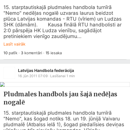
15. starptautiskajā pludmales handbola turnīrā 
"Nemo" nedēļas nogalē uzvaras laurus beidzot 
plūca Latvijas komandas - RTU (vīriem) un Ludzas 
SHK (dāmām).       Kausa finālā RTU handbolisti ar 
2:0 pārspēja HK Ludza vienību, sagādājot 
pretiniekiem vienīgo zaudējumu...
Lasīt vairāk
10
patīk
·
3
komentāri
·
15
iesaka
Latvijas Handbola federācija
16. jūn 2011 07:09
· Lasīšanai
1
min
Pludmales handbols jau šajā nedēļas
nogalē
15. starptautiskajā pludmales handbola turnīrā 
"Nemo", kas šogad notiks 18. un 19. jūnijā Vaivaru 
pludmalē (Atbalss ielā 1), šogad piedalīsies deviņas 