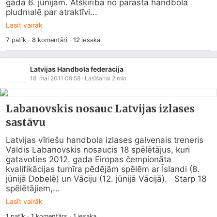
gada 6. jūnijam. Atšķirībā no parastā handbola 
pludmalē par atraktīvi...
Lasīt vairāk
7
patīk
·
8
komentāri
·
12
iesaka
Latvijas Handbola federācija
18. mai 2011 09:58
· Lasīšanai
2
min
Labanovskis nosauc Latvijas izlases
sastāvu
Latvijas vīriešu handbola izlases galvenais treneris 
Valdis Labanovskis nosaucis 18 spēlētājus, kuri 
gatavoties 2012. gada Eiropas čempionāta 
kvalifikācijas turnīra pēdējām spēlēm ar Īslandi (8. 
jūnijā Dobelē) un Vāciju (12. jūnijā Vācijā).   Starp 18 
spēlētājiem,...
Lasīt vairāk
1
patīk
·
1
komentārs
·
1
iesaka