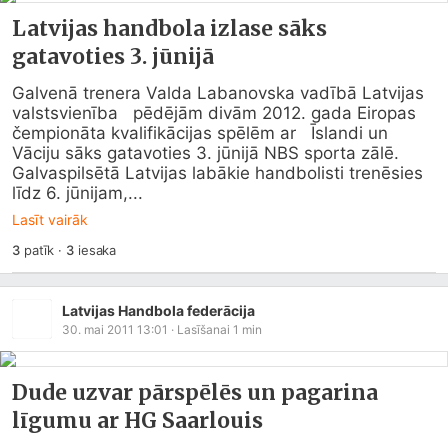
Latvijas handbola izlase sāks
gatavoties 3. jūnijā
Galvenā trenera Valda Labanovska vadībā Latvijas 
valstsvienība   pēdējām divām 2012. gada Eiropas 
čempionāta kvalifikācijas spēlēm ar   Īslandi un 
Vāciju sāks gatavoties 3. jūnijā NBS sporta zālē.

Galvaspilsētā Latvijas labākie handbolisti trenēsies 
līdz 6. jūnijam,...
Lasīt vairāk
3
patīk
·
3
iesaka
Latvijas Handbola federācija
30. mai 2011 13:01
· Lasīšanai
1
min
Dude uzvar pārspēlēs un pagarina
līgumu ar HG Saarlouis