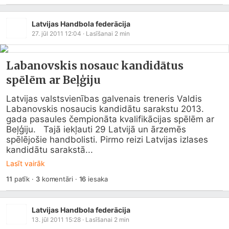
Latvijas Handbola federācija
27. jūl 2011 12:04
· Lasīšanai
2
min
Labanovskis nosauc kandidātus
spēlēm ar Beļģiju
Latvijas valstsvienības galvenais treneris Valdis 
Labanovskis nosaucis kandidātu sarakstu 2013. 
gada pasaules čempionāta kvalifikācijas spēlēm ar 
Beļģiju.   Tajā iekļauti 29 Latvijā un ārzemēs 
spēlējošie handbolisti. Pirmo reizi Latvijas izlases 
kandidātu sarakstā...
Lasīt vairāk
11
patīk
·
3
komentāri
·
16
iesaka
Latvijas Handbola federācija
13. jūl 2011 15:28
· Lasīšanai
2
min