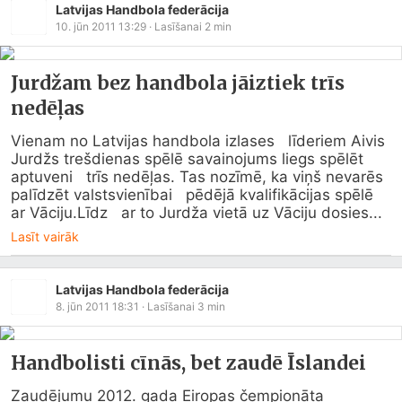
Latvijas Handbola federācija
10. jūn 2011 13:29
· Lasīšanai
2
min
Jurdžam bez handbola jāiztiek trīs
nedēļas
Vienam no Latvijas handbola izlases   līderiem Aivis 
Jurdžs trešdienas spēlē savainojums liegs spēlēt 
aptuveni   trīs nedēļas. Tas nozīmē, ka viņš nevarēs 
palīdzēt valstsvienībai   pēdējā kvalifikācijas spēlē 
ar Vāciju.Līdz   ar to Jurdža vietā uz Vāciju dosies...
Lasīt vairāk
Latvijas Handbola federācija
8. jūn 2011 18:31
· Lasīšanai
3
min
Handbolisti cīnās, bet zaudē Īslandei
Zaudējumu 2012. gada Eiropas čempionāta 