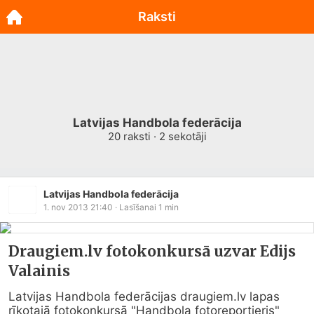
Raksti
Latvijas Handbola federācija
20
raksti ·
2
sekotāji
Latvijas Handbola federācija
1. nov 2013 21:40
· Lasīšanai
1
min
Draugiem.lv fotokonkursā uzvar Edijs
Valainis
Latvijas Handbola federācijas 
draugiem.lv
 lapas 
rīkotajā fotokonkursā "Handbola fotoreportieris" 