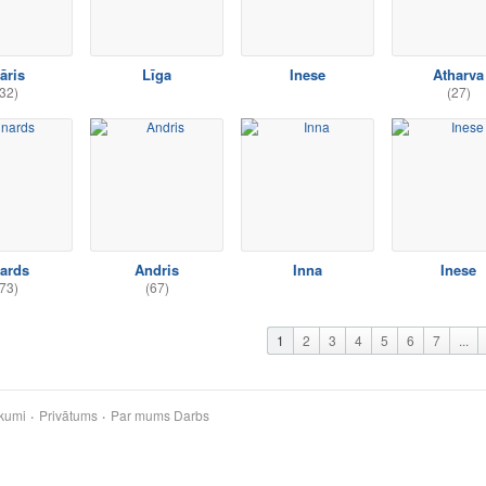
āris
Līga
Inese
Atharva
32)
(27)
nards
Andris
Inna
Inese
73)
(67)
1
2
3
4
5
6
7
...
kumi
Privātums
Par mums
Darbs