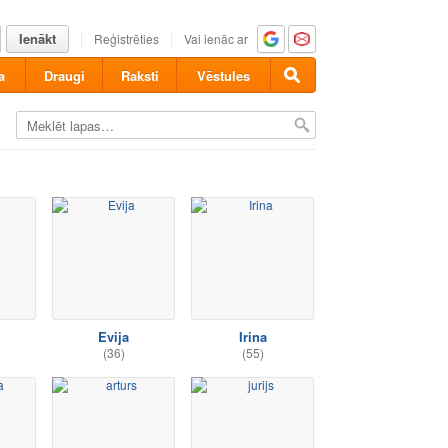
Ienākt
Reģistrēties
Vai ienāc ar
a
Draugi
Raksti
Vēstules
Evija
Irina
(36)
(55)