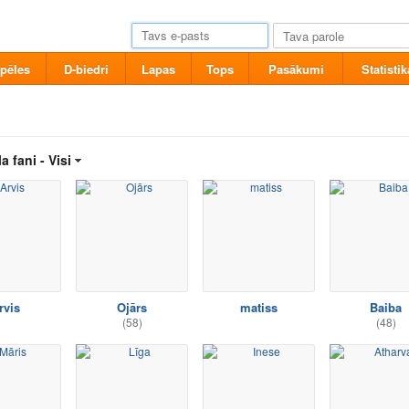
pēles
D-biedri
Lapas
Tops
Pasākumi
Statistik
a fani -
Visi
rvis
Ojārs
matiss
Baiba
(58)
(48)