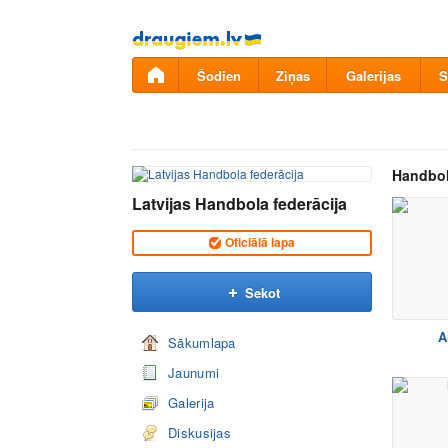
Pāriet
uz
saturu
Šodien
Ziņas
Galerijas
S
Handbol
Latvijas Handbola federācija
Oficiālā lapa
Sekot
A
Sākumlapa
Jaunumi
Galerija
Diskusijas