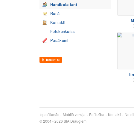
Handbola fani
Runā
M
Kontakti
(
Fotokonkurss
Pasākumi
Ieteikt
16
li
(
Iepazīšanās
Mobilā versija
Palīdzība
Kontakti
Notei
© 2004 - 2026 SIA Draugiem