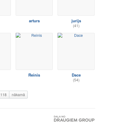
arturs
jurijs
(41)
Reinis
Dace
(54)
118
nākamā