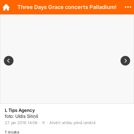
Three Days Grace concerts Palladium!
L Tips Agency
foto: Uldis Siliņš
27. jan 2016 14:08 · 
 · 
Atvērt attēlu pilnā izmērā
1
iesaka