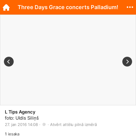
Three Days Grace concerts Palladium!
L Tips Agency
foto: Uldis Siliņš
27. jan 2016 14:08 · 
 · 
Atvērt attēlu pilnā izmērā
1
iesaka