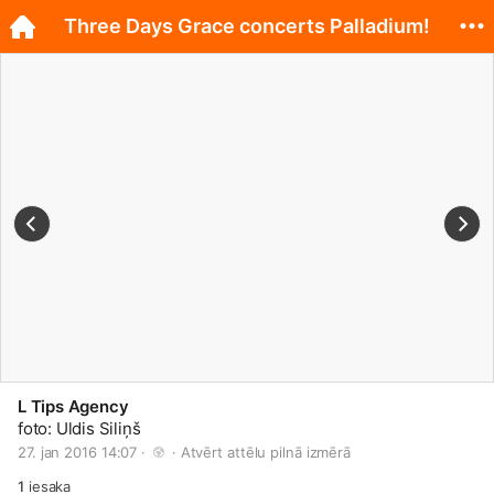
Three Days Grace concerts Palladium!
L Tips Agency
foto: Uldis Siliņš
27. jan 2016 14:07 · 
 · 
Atvērt attēlu pilnā izmērā
1
iesaka