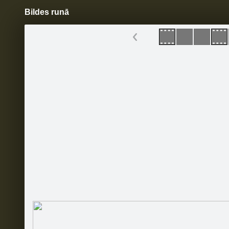
Bildes runā
Pāriet
uz
saturu
Šodien
Ziņas
Galerijas
S
Limpo
Oficiālā lapa
Sekot