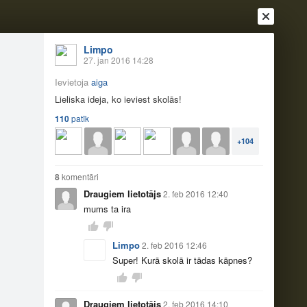
Limpo
27. jan 2016 14:28
Ievietoja
aiga
Lieliska ideja, ko ieviest skolās!
110
patīk
+104
Ienākt
Reģistrēties
Vai ienāc ar
8
komentāri
a
Draugi
Raksti
Vēstules
Draugiem lietotājs
2. feb 2016 12:40
mums ta ira
Limpo
2. feb 2016 12:46
16:12
Super! Kurā skolā ir tādas kāpnes?
Draugiem lietotājs
2. feb 2016 14:10