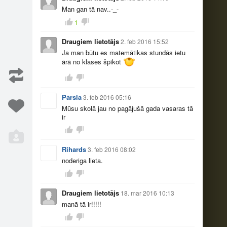
Man gan tā nav..-_-
1
Draugiem lietotājs
2. feb 2016 15:52
Ja man būtu es matemātikas stundās ietu
ārā no klases špikot
dīju b…
Tas brīdis, kad neva…
2
68
Pārsla
3. feb 2016 05:16
Mūsu skolā jau no pagājušā gada vasaras tā
ir
Rihards
3. feb 2016 08:02
noderiga lieta.
es ar…
Es zinu, ko es šodie…
22
6
Draugiem lietotājs
18. mar 2016 10:13
manā tā ir!!!!!