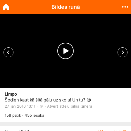
Bildes runā
Limpo
Šodien kaut kā šitā gāju uz skolu! Un tu?
😉
27. jan 2016 13:11 · 
 · 
Atvērt attēlu pilnā izmērā
158
patīk
·
455
iesaka